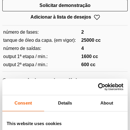
Solicitar demonstração
Adicionar à lista de desejos
número de fases:
2
tanque de óleo da capa. (em vigor):
25000 cc
número de saídas:
4
output 1ª etapa / min.:
1600 cc
output 2ª etapa / min.:
600 cc
Características e benefícios
Combinação de uma unidade de bomba e um painel de
controlo num sistema integrado.
Consent
Details
About
Controlada remotamente (até cem metros); contribui
para uma operação segura e ergonómica:
This website uses cookies
Mostrar tudo