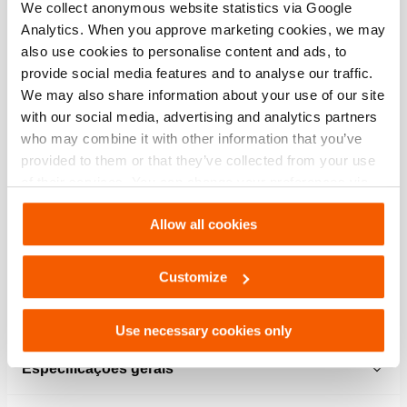
We collect anonymous website statistics via Google
Especificações
Analytics. When you approve marketing cookies, we may
also use cookies to personalise content and ads, to
provide social media features and to analyse our traffic.
Detalhes
We may also share information about your use of our site
with our social media, advertising and analytics partners
Número do artigo
101.002.804
who may combine it with other information that you’ve
provided to them or that they’ve collected from your use
Especificações básicas
of their services. You can change your preferences via
Settings. See our
cookiestatement
.
modelo
06 Q 25 J + RC
Allow all cookies
pressão de trabalho máx.
550 / 55 (bar/MPa)
Customize
Desempenho
Use necessary cookies only
Especificações gerais