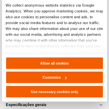
Mostrar tudo
We collect anonymous website statistics via Google
Analytics. When you approve marketing cookies, we may
Especificações
also use cookies to personalise content and ads, to
provide social media features and to analyse our traffic.
Detalhes
We may also share information about your use of our site
with our social media, advertising and analytics partners
Número do artigo
101.002.805
who may combine it with other information that you’ve
provided to them or that they’ve collected from your use
of their services. You can change your preferences via
Especificações básicas
Settings. See our
cookiestatement
.
Allow all cookies
modelo
06 Q 25 D + RC
pressão de trabalho máx.
550 / 55 (bar/MPa)
Customize
Desempenho
Use necessary cookies only
Especificações gerais