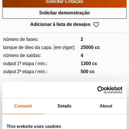
Solicitar Cotação
Solicitar demonstração
Adicionar à lista de desejos
número de fases:
2
tanque de óleo da capa. (em vigor):
25000 cc
número de saídas:
4
output 1ª etapa / min.:
1300 cc
output 2ª etapa / min.:
500 cc
Características e benefícios
Combinação de uma unidade de bomba e um painel de
controlo num sistema integrado.
Consent
Details
About
Controlada remotamente (até cem metros); contribui
para uma operação segura e ergonómica:
This website uses cookies