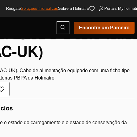
Resgate
Soluções Hidráulicas
Sobre a Holmatro
Portais MyHolmat
DOR DE BATERIA
Abrir
Encontre um Parceiro
modal
de
pesquisa
AC-UK)
AC-UK). Cabo de alimentação equipado com uma ficha tipo
aterias PBPA da Holmatro.
Adicionar
à
lista
ícios
de
desejos
re o estado do carregamento e o estado de conservação da