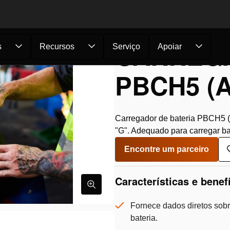
CARREGA
s
Recursos
Serviço
Apoiar
PBCH5 (
Carregador de bateria PBCH5 (
"G". Adequado para carregar b
Encontre um parceiro
Características e benef
Fornece dados diretos sob
bateria.