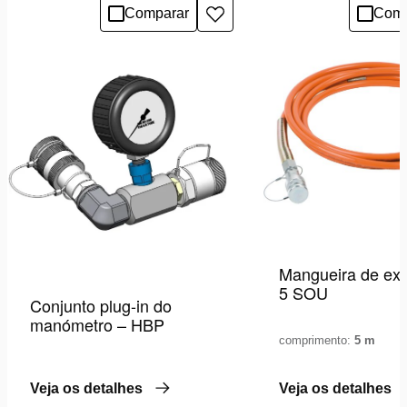
Comparar
Comp
Adicionar
à
lista
de
desejos
Mangueira de ex
5 SOU
Conjunto plug-in do
manómetro – HBP
comprimento:
5 m
Veja os detalhes
Veja os detalhes