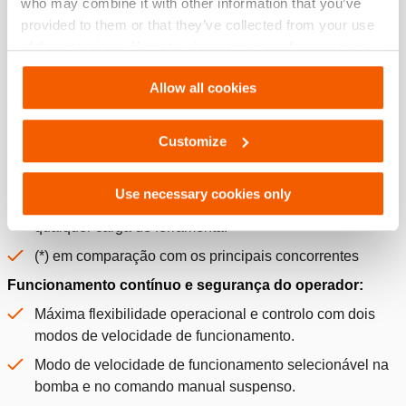
A bomba a bateria mais rápida com a tecnologia
who may combine it with other information that you’ve
patenteada de Maximização contínua de velocidade:
provided to them or that they’ve collected from your use
of their services. You can change your preferences via
50% mais rápida a 700 bar, 90% mais rápida a 500 bar
Settings. See our
cookiestatement
.
(*).
Allow all cookies
Pode efetuar até 50% mais ciclos com uma carga de
bateria (*).
Customize
Tempo de carregamento da bateria no carregador:
apenas 20 minutos para 80%.
Use necessary cookies only
Ajustes contínuos otimizados: velocidade máxima em
qualquer carga de ferramenta.
(*) em comparação com os principais concorrentes
Funcionamento contínuo e segurança do operador:
Máxima flexibilidade operacional e controlo com dois
modos de velocidade de funcionamento.
Modo de velocidade de funcionamento selecionável na
bomba e no comando manual suspenso.