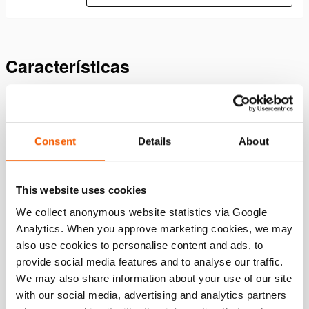
Características
Extremamente durável
Controlo eletrónico do motor e monitorização da
pressão: desempenho constante durante toda a vida útil.
Consent
Details
About
A tecnologia patenteada de preparação e setorização
reduz o aquecimento do óleo, minimizando o desgaste.
This website uses cookies
Uma bateria especialmente concebida com células
grandes e de alta qualidade minimiza o desgaste
We collect anonymous website statistics via Google
através de uma conectividade perfeita com a bomba.
Analytics. When you approve marketing cookies, we may
also use cookies to personalise content and ads, to
Estrutura de proteção integrada para proteger as peças
provide social media features and to analyse our traffic.
vitais.
We may also share information about your use of our site
Velocidade inigualável
with our social media, advertising and analytics partners