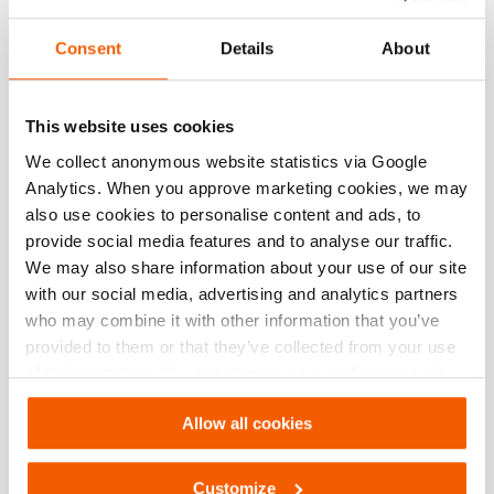
Especificações
Consent
Details
About
Detalhes
This website uses cookies
Número do artigo
101.003.437
We collect anonymous website statistics via Google
Analytics. When you approve marketing cookies, we may
Especificações básicas
also use cookies to personalise content and ads, to
provide social media features and to analyse our traffic.
pressão de trabalho máx.
720 / 72 (bar/Mpa)
We may also share information about your use of our site
with our social media, advertising and analytics partners
who may combine it with other information that you’ve
provided to them or that they’ve collected from your use
Downloads
of their services. You can change your preferences via
Settings. See our
cookiestatement
.
, Folha de especificações, Carta imperial
Allow all cookies
PDF
207.2 KB
Customize