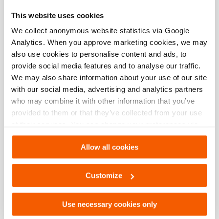
Número do artigo
150.006.204
This website uses cookies
We collect anonymous website statistics via Google
Especificações básicas
Analytics. When you approve marketing cookies, we may
also use cookies to personalise content and ads, to
modelo
RAE 06
provide social media features and to analyse our traffic.
We may also share information about your use of our site
Dimensões, peso e temperatura
with our social media, advertising and analytics partners
who may combine it with other information that you’ve
provided to them or that they’ve collected from your use
Dimensões de desenho técnico
of their services. You can change your preferences via
Settings. See our
cookiestatement
.
Allow all cookies
Customize
Use necessary cookies only