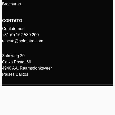
Brochuras
CONTATO
Contate-nos
+31 (0) 162 589 200
rescue@holmatro.com
Zalmweg 30
Caixa Postal 66
4940 AA, Raamsdonksveer
Países Baixos
INTL - Português
© Holmatro 2026 - Todos os direitos reservados
Isenção de Responsabilidade
Comparar produtos (%d)
Política de privacidade Holmatro B.V.
Clear all