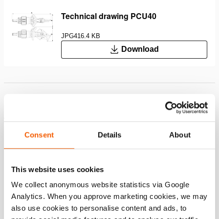
Technical drawing PCU40
JPG
416.4 KB
Download
Características
Velocidade inigualável para operações de resgate mais
rápidas
Consent
Details
About
A tesoura mais rápida do mercado graças à tecnologia
de Maximização Contínua de Velocidade (patenteada): a
This website uses cookies
ferramenta otimiza continuamente as configurações da
sua bomba e do seu motor, oferecendo a máxima
We collect anonymous website statistics via Google
velocidade em qualquer carga da ferramenta
Analytics. When you approve marketing cookies, we may
also use cookies to personalise content and ads, to
Máxima flexibilidade de funcionamento com dois modos