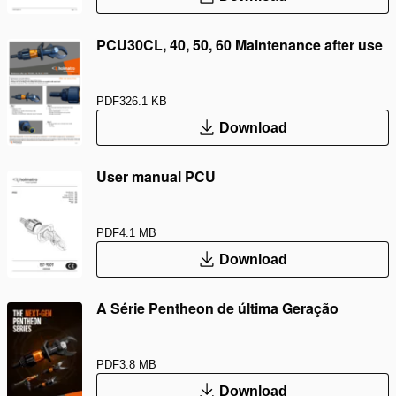
PCU30CL, 40, 50, 60 Maintenance after use
PDF
326.1 KB
Download
User manual PCU
PDF
4.1 MB
Download
A Série Pentheon de última Geração
PDF
3.8 MB
Download