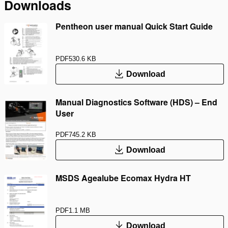
Downloads
Pentheon user manual Quick Start Guide
PDF
530.6 KB
Download
Manual Diagnostics Software (HDS) – End
User
PDF
745.2 KB
Download
MSDS Agealube Ecomax Hydra HT
PDF
1.1 MB
Download