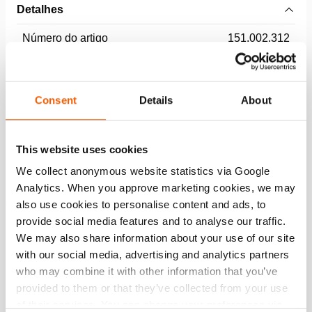
Detalhes
Número do artigo
151.002.312
Especificações básicas
Consent
Details
About
modelo
HPL120
This website uses cookies
Dimensões, peso e temperatura
We collect anonymous website statistics via Google
Analytics. When you approve marketing cookies, we may
also use cookies to personalise content and ads, to
provide social media features and to analyse our traffic.
Downloads
We may also share information about your use of our site
with our social media, advertising and analytics partners
User manual Omnishore
who may combine it with other information that you’ve
provided to them or that they’ve collected from your use
PDF
3.6 MB
of their services. You can change your preferences via