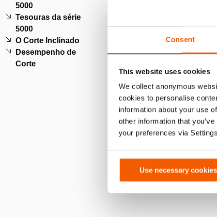
Por favor,
aceite os cookie
5000
este
Tesouras da série
A Série Penthe
5000
Consent
O Corte Inclinado
Desempenho de
Corte
A Série Pentheon
This website uses cookies
We collect anonymous websit
Por favor,
aceite os cookie
cookies to personalise conten
este
information about your use of
other information that you’ve
Expansor Pentheon
your preferences via Setting
Por favor,
aceite os cookie
este
Use necessary cookies
Ferramenta Multiusos Pent
Por favor,
aceite os cookie
este