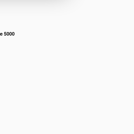
ie 5000
 de marketing
para assistir a
ídeo.
 de marketing
para assistir a
ídeo.
 de marketing
para assistir a
ídeo.