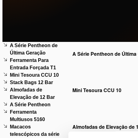
A Série Pentheon de
A Série Pentheon de Última
Última Geração
Ferramenta Para
Por favor,
aceite os cookie
Entrada Forçada T1
este
Mini Tesoura CCU 10
Stack Bags 12 Bar
Mini Tesoura CCU 10
Almofadas de
Elevação de 12 Bar
Por favor,
aceite os cookie
A Série Pentheon
este
Ferramenta
Multiusos 5160
Almofadas de Elevação de 
Macacos
telescópicos da série