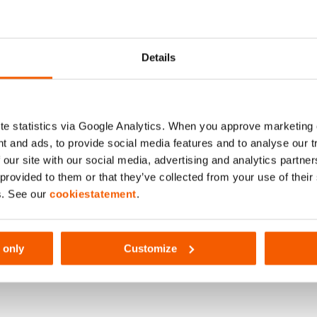
s de marketing
para assistir a
 vídeo.
on
Details
Tesoura Pentheon
e statistics via Google Analytics. When you approve marketing
s de marketing
para assistir a
Por favor,
aceite os cookies
t and ads, to provide social media features and to analyse our 
 vídeo.
este v
 our site with our social media, advertising and analytics partn
 provided to them or that they’ve collected from your use of thei
Macaco Telescópico Penthe
s. See our
cookiestatement
.
s de marketing
para assistir a
Por favor,
aceite os cookies
 vídeo.
este v
 only
Customize
heon
s de marketing
para assistir a
 vídeo.