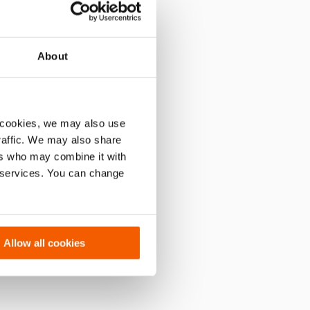
About
 cookies, we may also use
 de marketing
para assistir a
traffic. We may also share
ídeo.
ers who may combine it with
r services. You can change
on
 de marketing
para assistir a
ídeo.
Allow all cookies