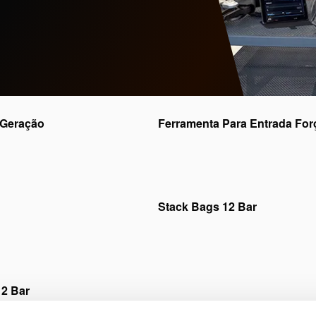
 Geração
Ferramenta Para Entrada For
s de marketing
para assistir a
Por favor,
aceite os cookies
 vídeo.
este v
Stack Bags 12 Bar
s de marketing
para assistir a
Por favor,
aceite os cookies
 vídeo.
este v
12 Bar