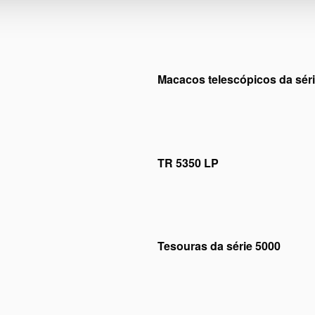
Macacos telescópicos da sér
s de marketing
para assistir a
Por favor,
aceite os cookies
 vídeo.
este v
TR 5350 LP
s de marketing
para assistir a
Por favor,
aceite os cookies
 vídeo.
este v
Tesouras da série 5000
s de marketing
para assistir a
Por favor,
aceite os cookies
 vídeo.
este v