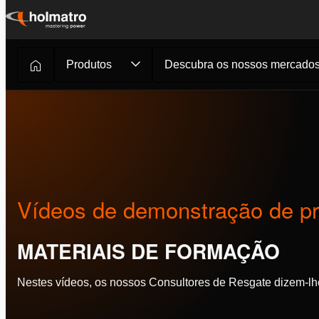
Ir
para
o
Produtos
Descubra os nossos mercado
Resgate
/
Materiais de formação
/
Vídeos de demonst...
conteúdo
Vídeos de demonstração de p
MATERIAIS DE FORMAÇÃO
Nestes vídeos, os nossos Consultores de Resgate dizem-lhe 