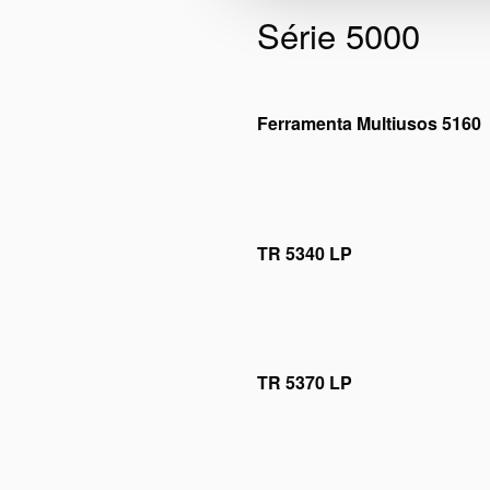
Série 5000
Ferramenta Multiusos 5160
Por favor,
aceite os cookie
este
TR 5340 LP
Por favor,
aceite os cookie
este
TR 5370 LP
Por favor,
aceite os cookie
este