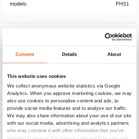
modelo
PHS1
Conjunto de componentes
Consent
Details
About
Mangueira de ar AH 5 Y
Quantidade:
1
This website uses cookies
Veja os detalhes
We collect anonymous website statistics via Google
Analytics. When you approve marketing cookies, we may
Mangueira de ar AH 5 O
also use cookies to personalise content and ads, to
provide social media features and to analyse our traffic.
Quantidade:
1
We may also share information about your use of our site
Veja os detalhes
with our social media, advertising and analytics partners
who may combine it with other information that you’ve
provided to them or that they’ve collected from your use