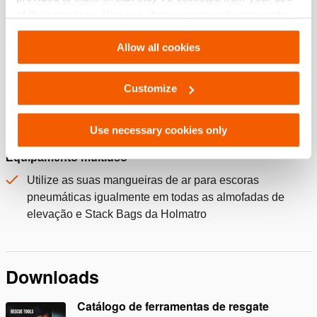
Mangueira de ar AH 5 B
of their services. You can change your preferences via
Settings. See our
cookiestatement
.
Quantidade:
1
Allow all cookies
Veja os detalhes
Customize
Características
Use necessary cookies only
Equipamento multiuso
Utilize as suas mangueiras de ar para escoras
pneumáticas igualmente em todas as almofadas de
elevação e Stack Bags da Holmatro
Downloads
Catálogo de ferramentas de resgate