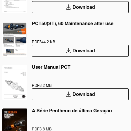
Download
PCT50(ST), 60 Maintenance after use
PDF
344.2 KB
Download
User Manual PCT
PDF
8.2 MB
Download
A Série Pentheon de última Geração
PDF
3.8 MB