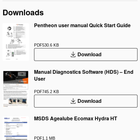
Downloads
Pentheon user manual Quick Start Guide
PDF
530.6 KB
Download
Manual Diagnostics Software (HDS) – End
User
PDF
745.2 KB
Download
MSDS Agealube Ecomax Hydra HT
PDF
1.1 MB