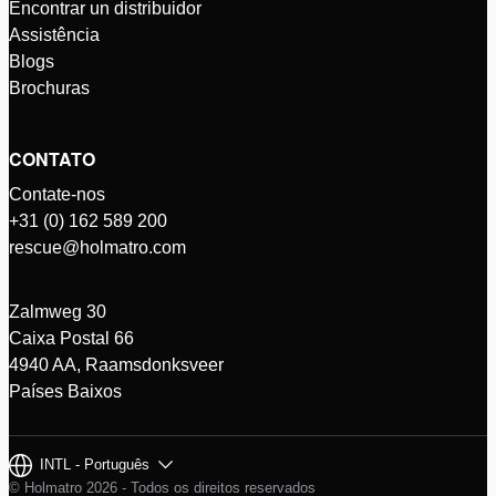
Encontrar un distribuidor
Assistência
Blogs
Brochuras
CONTATO
Contate-nos
+31 (0) 162 589 200
rescue@holmatro.com
Zalmweg 30
Caixa Postal 66
4940 AA, Raamsdonksveer
Países Baixos
INTL - Português
© Holmatro 2026 - Todos os direitos reservados