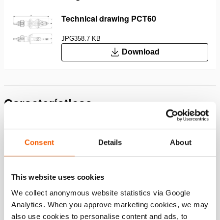
Technical drawing PCT60
JPG
358.7 KB
Download
Características
Velocidade inigualável para operações de resgate mais
rápidas
Consent
Details
About
A ferramenta multiusos mais rápida do mercado graças à
tecnologia de Maximização Contínua de Velocidade
(patenteada): a ferramenta otimiza continuamente as
This website uses cookies
configurações da sua bomba e do seu motor,
We collect anonymous website statistics via Google
proporcionando a máxima velocidade em qualquer
Analytics. When you approve marketing cookies, we may
carga da ferramenta
also use cookies to personalise content and ads, to