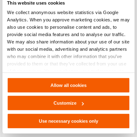
This website uses cookies
We collect anonymous website statistics via Google
Analytics. When you approve marketing cookies, we may
Tubo prolongador TRE05
also use cookies to personalise content and ads, to
Quantidade:
1
provide social media features and to analyse our traffic.
We may also share information about your use of our site
Veja os detalhes
with our social media, advertising and analytics partners
who may combine it with other information that you’ve
Apoio para macaco HRS 22
provided to them or that they’ve collected from your use
of their services. You can change your preferences via
Quantidade:
1
Settings. See our
cookiestatement
.
Allow all cookies
Veja os detalhes
Customize
Bateria PBPA288
Quantidade:
4
Use necessary cookies only
Veja os detalhes