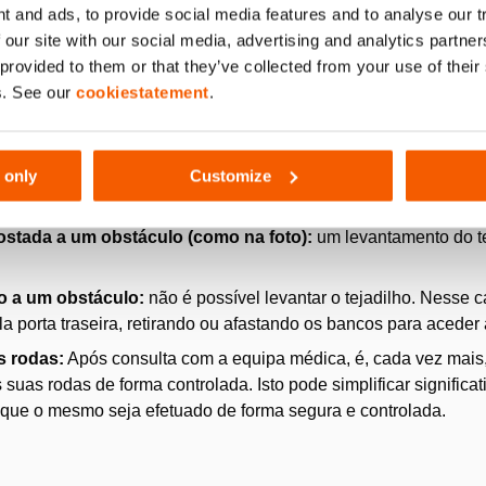
o corte dos pilares elimina significativamente a necessidade d
t and ads, to provide social media features and to analyse our 
a com uma cinta ou por um membro da equipa. Após o corte, a p
 our site with our social media, advertising and analytics partn
 protege a vítima e os socorristas.
 provided to them or that they’ve collected from your use of thei
s. See our
cookiestatement
.
vos
 only
Customize
 posição sobre a lateral ideal.
ostada a um obstáculo (como na foto):
um levantamento do te
o a um obstáculo:
não é possível levantar o tejadilho. Nesse 
a porta traseira, retirando ou afastando os bancos para aceder 
s rodas:
Após consulta com a equipa médica, é, cada vez mais
 suas rodas de forma controlada. Isto pode simplificar significa
que o mesmo seja efetuado de forma segura e controlada.