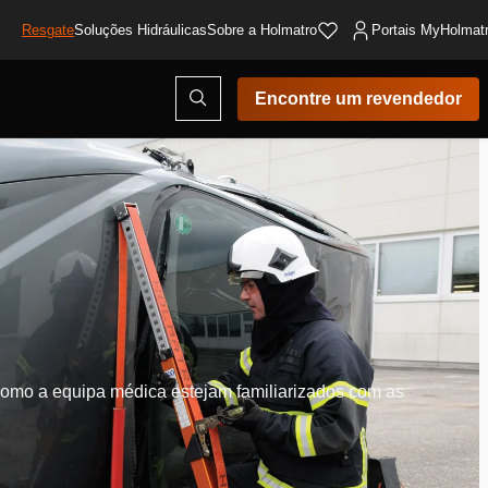
Resgate
Soluções Hidráulicas
Sobre a Holmatro
Portais MyHolmat
Abrir
Encontre um revendedor
modal
de
pesquisa
 como a equipa médica estejam familiarizados com as