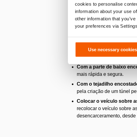
A abertura das portas antes d
cookies to personalise conten
porta pode ser mantida abert
information about your use of
novamente. Isto poupa tempo e
other information that you’ve
your preferences via Setting
Cenários alternati
Use necessary cookies
Nem todos os veículos têm uma
Com a parte de baixo enc
mais rápida e segura.
Com o tejadilho encostad
pela criação de um túnel pel
Colocar o veículo sobre a
recolocar o veículo sobre as
desencarceramento, desde 