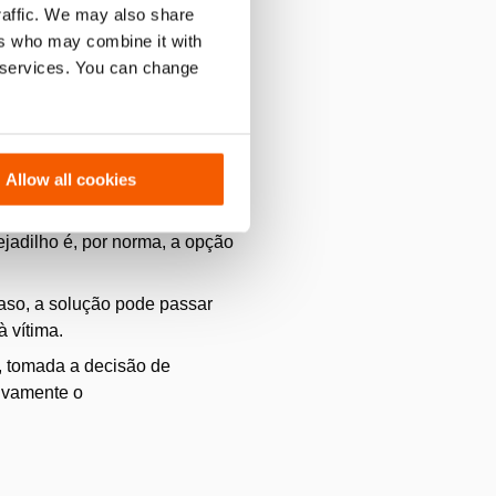
e manuseamento de vidros. A
traffic. We may also share
orta pode ser fechada
ers who may combine it with
r services. You can change
Allow all cookies
jadilho é, por norma, a opção
caso, a solução pode passar
à vítima.
, tomada a decisão de
tivamente o