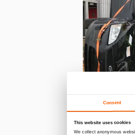
Consent
Evitar o manuseamento 
Se as portas permanecerem fe
This website uses cookies
vidro caia de cima para o inte
We collect anonymous websit