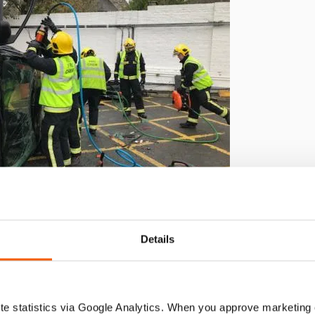
Details
de vidros
chadas, os vidros das portas devem ser manuseados (colados e/
rior, podendo atingir a vítima ou a equipa médica.
e statistics via Google Analytics. When you approve marketing