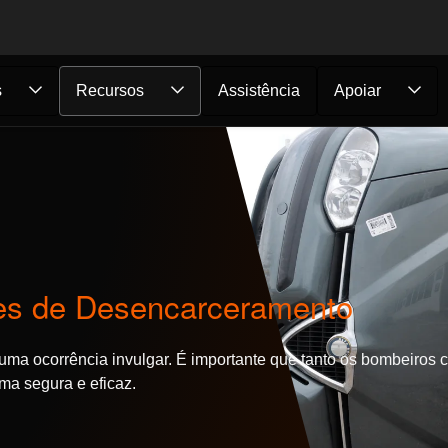
s
Recursos
Assistência
Apoiar
ões de Desencarceramento
é uma ocorrência invulgar. É importante que tanto os bombeiros
ma segura e eficaz.