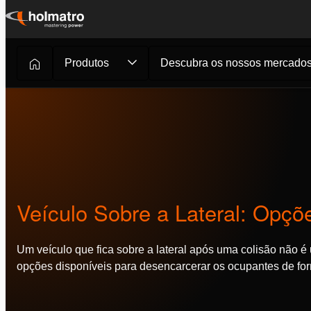
Ir
para
o
Produtos
Descubra os nossos mercado
Resgate
/
Blogs
/
Veículo Sobre a L...
conteúdo
Veículo Sobre a Lateral: Opç
Um veículo que fica sobre a lateral após uma colisão não 
opções disponíveis para desencarcerar os ocupantes de for