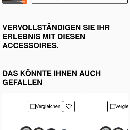
VERVOLLSTÄNDIGEN SIE IHR
ERLEBNIS MIT DIESEN
ACCESSOIRES.
DAS KÖNNTE IHNEN AUCH
GEFALLEN
Vergleichen
Vergle
Zur
Wunschliste
hinzufügen