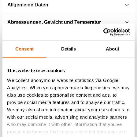
Allgemeine Daten
Abmessungen, Gewicht und Temperatur
Consent
Details
About
Merkmale
Bei einem Stromausfall wird der Öldruck
This website uses cookies
aufrechterhalten
Schutz vor Druckverlust durch druckgesteuertes
We collect anonymous website statistics via Google
Rückschlagventil
Analytics. When you approve marketing cookies, we may
Ausgenommen einfachwirkendes (M311) oder
also use cookies to personalise content and ads, to
doppeltwirkendes (M322 oder M323) Bedienungsventil
provide social media features and to analyse our traffic.
We may also share information about your use of our site
Mehr anzeigen
with our social media, advertising and analytics partners
who may combine it with other information that you’ve
provided to them or that they’ve collected from your use