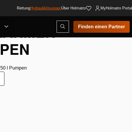
Rettung
Hydrauliklösungen
Über Holmatro
MyHolmatro Porta
RAHMEN –
Suchmodus
Finden einen Partner
öffnen
MPEN
d 50 l Pumpen
ur
unschliste
inzufügen