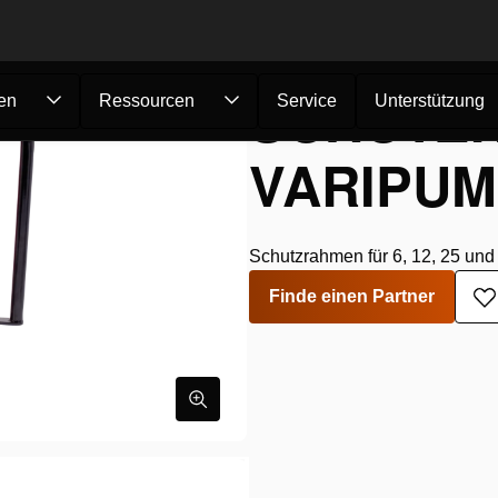
SCHUTZ
en
Ressourcen
Service
Unterstützung
VARIPU
Schutzrahmen für 6, 12, 25 un
Finde einen Partner
Z
W
h