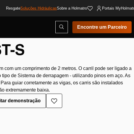
Resgate
Soluções Hidráulicas
Sobre a Holmatro
Portais MyHolmat
Abrir
Encontre um Parceiro
/
Carril ST-S
modal
de
pesquisa
T-S
m com um comprimento de 2 metros. O carril pode ser ligado a
o tipo de Sistema de derrapagem - utilizando pinos em aço. As
 Para guiar corretamente as vigas, os carris são instalados
ção extremamente baixa.
itar demonstração
Adicionar
à
lista
de
desejos