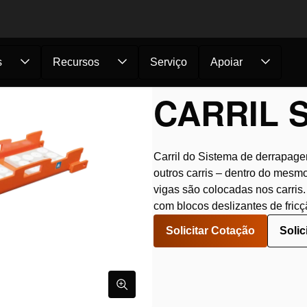
s
Recursos
Serviço
Apoiar
te
/
Sistemas de Derrapagem
/
Sistema de Derrapagem 400 Ton
CARRIL S
Carril do Sistema de derrapage
outros carris – dentro do mesm
vigas são colocadas nos carris.
com blocos deslizantes de fric
Solicitar Cotação
Solic