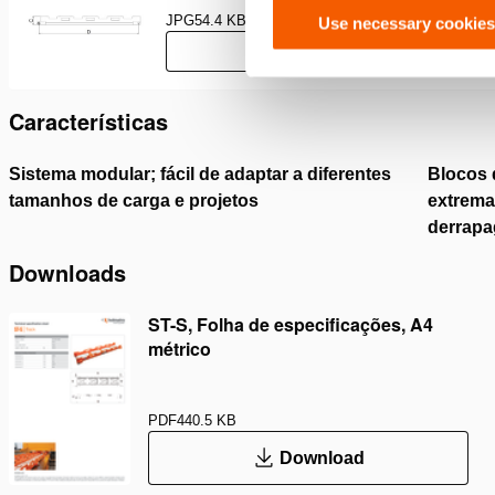
JPG
54.4 KB
Use necessary cookies
Download
Características
Sistema modular; fácil de adaptar a diferentes
Blocos 
tamanhos de carga e projetos
extrema
derrapa
Downloads
ST-S, Folha de especificações, A4
métrico
PDF
440.5 KB
Download