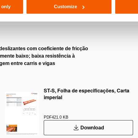
 only
Customize
deslizantes com coeficiente de fricção
mente baixo; baixa resistência à
gem entre carris e vigas
ST-S, Folha de especificações, Carta
imperial
PDF
421.0 KB
Download