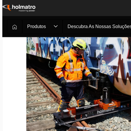
Ir
para
o
Produtos
Descubra As Nossas Soluçõe
Soluções Hidráulicas
/
Carrilamento - Recuperação de V
conteúdo