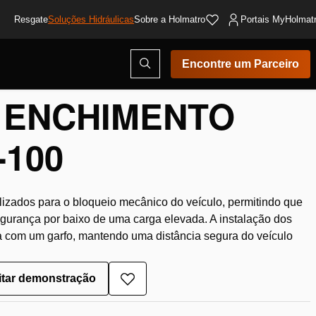
Resgate
Soluções Hidráulicas
Sobre a Holmatro
Portais MyHolmat
Abrir
Encontre um Parceiro
mpilhamento
/
Anel de enchiment...
modal
de
pesquisa
 ENCHIMENTO
-100
lizados para o bloqueio mecânico do veículo, permitindo que
gurança por baixo de uma carga elevada. A instalação dos
a com um garfo, mantendo uma distância segura do veículo
itar demonstração
Adicionar
à
lista