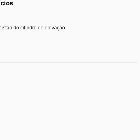
ícios
de
desejos
pistão do cilindro de elevação.