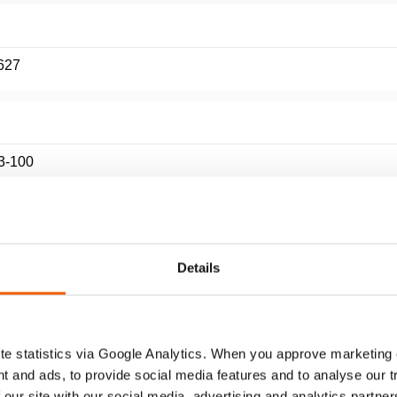
627
3-100
7/53
Details
e statistics via Google Analytics. When you approve marketing
t and ads, to provide social media features and to analyse our 
 our site with our social media, advertising and analytics partn