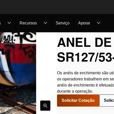
s
Recursos
Serviço
Apoiar
eículos
/
Componentes de deslizamento e elevação
/
Anéis de E
ANEL DE
SR127/53
Os anéis de enchimento são uti
os operadores trabalhem em se
anéis de enchimento é efetuad
durante a operação.
Solicitar Cotação
Solic