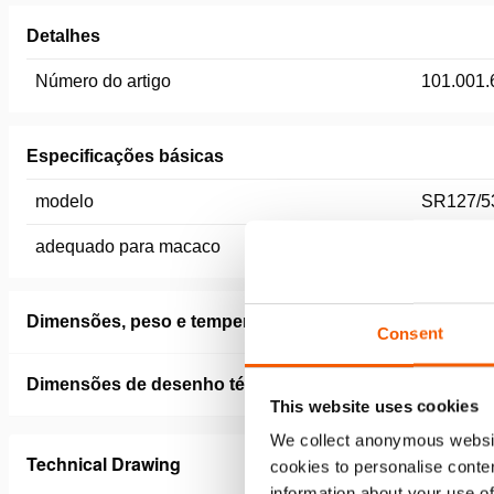
Detalhes
Número do artigo
101.001.
Especificações básicas
modelo
SR127/5
adequado para macaco
HATC 12
Dimensões, peso e temperatura
Consent
Dimensões de desenho técnico
This website uses cookies
We collect anonymous websit
Technical Drawing
cookies to personalise conten
information about your use of