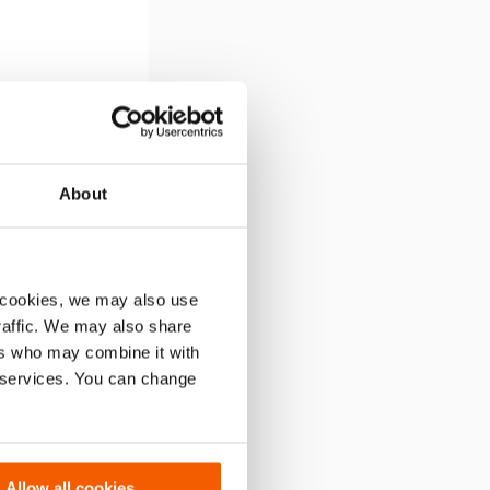
About
t by:
Default
 cookies, we may also use
traffic. We may also share
ers who may combine it with
r services. You can change
Allow all cookies