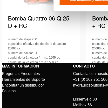
Bomba Quattro 06 Q 25
Bomba
D + RC
+ RC
número de etapas:
2
número de
capacidad efectiva del depósito de aceite:
capacidad e
25000 cc
25000 cc
número de salidas:
4
número de 
caudal de la 1a etepa / mín.:
1300 cc
caudal de l
caudal de la 2a etepa / mín.:
500 cc
caudal de l
MÁS INFORMACIÓN
CONTACTO
Si se trabaja en circunstancias
Si se tra
Preguntas Frecuentes
Contacta con nosotr
exigentes y el tiempo es vital, lo
exigentes
Herramientas de Soporte
+31 (0) 162 751 500
principal es garantizar ante todo un
principal
Encontrar un distribuidor
hydraulicsolutions
Ver detalles
Ver deta
entorno de …
entorno 
Folletos
Lissenveld 30
Mailbox 66