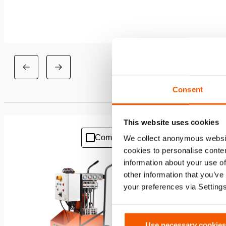
Consent
This website uses cookies
Comparar
We collect anonymous websit
Añadir
cookies to personalise conten
a
la
information about your use of
lista
other information that you’ve
de
your preferences via Setting
deseos
Use necessary cookies