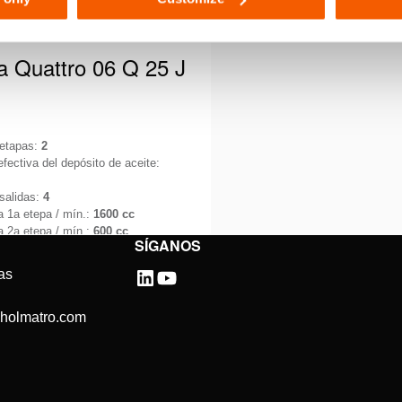
 Quattro 06 Q 25 J
 etapas:
2
fectiva del depósito de aceite:
salidas:
4
a 1a etepa / mín.:
1600 cc
a 2a etepa / mín.:
600 cc
SÍGANOS
baja en circunstancias
as
 y el tiempo es vital, lo
 es garantizar ante todo un
@holmatro.com
lles
de …