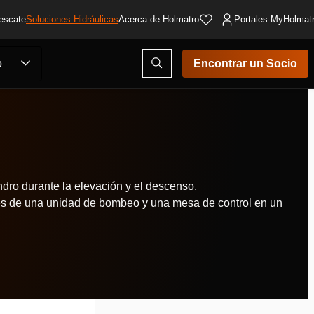
escate
Soluciones Hidráulicas
Acerca de Holmatro
Portales MyHolmat
Abrir
o
Encontrar un Socio
ventana
modal
de
búsqueda
ndro durante la elevación y el descenso,
nes de una unidad de bombeo y una mesa de control en un