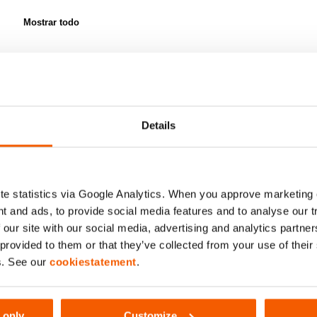
Mostrar todo
Details
Sor
2
elementos
Comparar
e statistics via Google Analytics. When you approve marketing
Añadir
t and ads, to provide social media features and to analyse our 
a
la
 our site with our social media, advertising and analytics partn
lista
 provided to them or that they’ve collected from your use of thei
de
s. See our
cookiestatement
.
deseos
 only
Customize