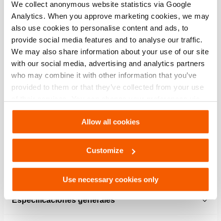
We collect anonymous website statistics via Google
Presupuesto
Analytics. When you approve marketing cookies, we may
also use cookies to personalise content and ads, to
provide social media features and to analyse our traffic.
Detalles
We may also share information about your use of our site
with our social media, advertising and analytics partners
Número de artículo
101.002.804
who may combine it with other information that you’ve
provided to them or that they’ve collected from your use
Especificaciones básicas
of their services. You can change your preferences via
Settings. See our
cookiestatement
.
modelo
06 Q 25 J + RC
Allow all cookies
presión máxima de trabajo
550 / 55 (bar/MPa)
Customize
Rendimiento
Use necessary cookies only
Especificaciones generales