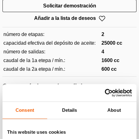
Solicitar demostración
Añadir a la lista de deseos
número de etapas:
2
capacidad efectiva del depósito de aceite:
25000 cc
número de salidas:
4
caudal de la 1a etepa / mín.:
1600 cc
caudal de la 2a etepa / mín.:
600 cc
Características y beneficios
Combinación de una unidad de bombeo y una mesa de
control en un sistema integrado.
Consent
Details
About
Control a distancia (hasta cien metros); contribuye a un
manejo seguro y ergonómico:
This website uses cookies
Mostrar todo