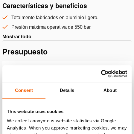
Características y beneficios
Totalmente fabricados en aluminio ligero.
Presión máxima operativa de 550 bar.
Mostrar todo
Presupuesto
Detalles
Número de artículo
101.001.173
Consent
Details
About
Especificaciones básicas
This website uses cookies
modelo
HATC 127/53 H 20
We collect anonymous website statistics via Google
presión máxima de trabajo
550 / 55 (bar/MPa)
Analytics. When you approve marketing cookies, we may