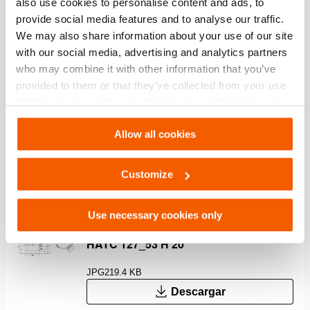
also use cookies to personalise content and ads, to
provide social media features and to analyse our traffic.
Rendimiento
We may also share information about your use of our site
with our social media, advertising and analytics partners
Especificaciones generales
who may combine it with other information that you’ve
provided to them or that they’ve collected from your use
of their services. You can change your preferences via
Dimensiones, peso y temperatura
Settings. See our
cookiestatement
.
Allow all cookies
Dimensiones Dibujo técnico
Customize
Technical Drawing
Use necessary cookies only
Technical Drawing Telescopic Cylinder
HATC 127_53 H 20
JPG
219.4 KB
Descargar