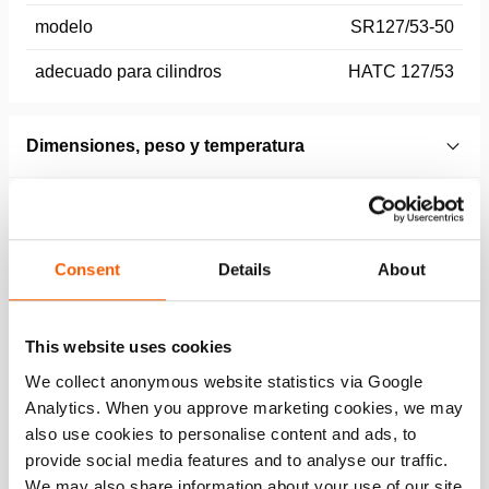
modelo
SR127/53-50
adecuado para cilindros
HATC 127/53
Dimensiones, peso y temperatura
Dimensiones Dibujo técnico
Consent
Details
About
Technical Drawing
Stacking Ring, Technical Drawing
This website uses cookies
We collect anonymous website statistics via Google
JPG
288.6 KB
Analytics. When you approve marketing cookies, we may
Descargar
also use cookies to personalise content and ads, to
provide social media features and to analyse our traffic.
We may also share information about your use of our site