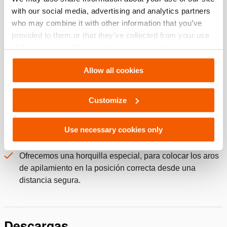
with our social media, advertising and analytics partners
Características
who may combine it with other information that you’ve
provided to them or that they’ve collected from your use
Características y beneficios
of their services. You can change your preferences via
Aluminio ligero
Settings. See our
cookiestatement
.
Allow all cookies
Fácil de colocar alrededor del émbolo del cilindro
elevador.
Bloquea mecánicamente la carga en posición durante
Customize
más tiempo.
Esto le permite trabajar con seguridad cerca y bajo la
Use necessary cookies only
carga.
Ofrecemos una horquilla especial, para colocar los aros
de apilamiento en la posición correcta desde una
distancia segura.
Descargas