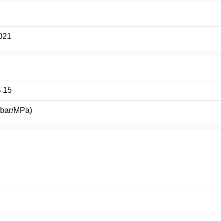
021
 15
(bar/MPa)