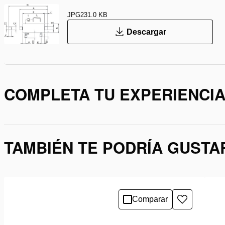
JPG
231.0 KB
Descargar
COMPLETA TU EXPERIENCI
TAMBIÉN TE PODRÍA GUSTA
Comparar
Añadir
a
la