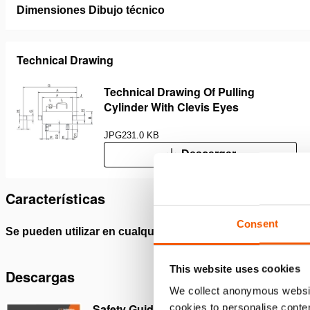
Dimensiones Dibujo técnico
Technical Drawing
Technical Drawing Of Pulling
Cylinder With Clevis Eyes
JPG
231.0 KB
Descargar
Características
Consent
Se pueden utilizar en cualquier posición
Con pro
Válvula
This website uses cookies
Descargas
We collect anonymous websit
Safety Guide – Hydraulic hoses &
cookies to personalise conten