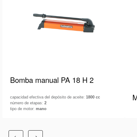
lista
de
deseos
Bomba manual PA 18 H 2
M
capacidad efectiva del depósito de aceite:
1800 cc
número de etapas:
2
tipo de motor:
mano
La gama de bombas de mano y de pie PA de
M
Holmatro le ofrece una unidad de bomba
P
compacta, ergonómica…
e