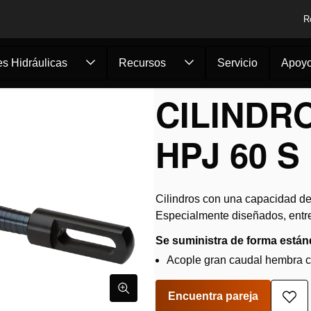
R
s Hidráulicas
Recursos
Servicio
Apoy
s
/
Cilindro de tracc...
CILINDR
HPJ 60 S
Cilindros con una capacidad de 
Especialmente diseñados, entre 
Se suministra de forma están
Acople gran caudal hembra c
Encuentra pareja
Aña