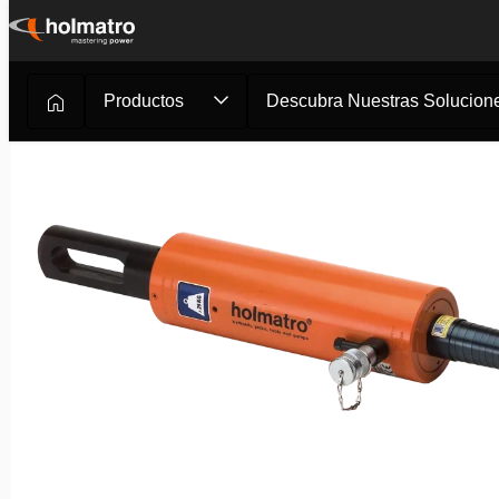
Ir
al
contenido
Productos
Descubra Nuestras Solucione
Soluciones Hidráulicas
/
Elevación
/
Cilindros Hidráulico