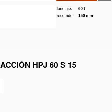
a
la
tonelaje:
60 t
lista
de
recorrido:
150 mm
des
ACCIÓN HPJ 60 S 15