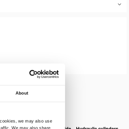
About
 cookies, we may also use
traffic. We may also share
Safety Guide – Hydraulic cylinders