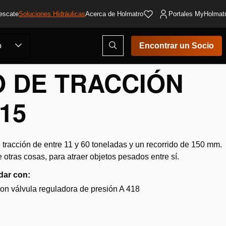
escate
Soluciones Hidráulicas
Acerca de Holmatro
Portales MyHolmat
Abrir
o
Encontrar un Socio
ventana
modal
de
O DE TRACCIÓN
búsqueda
 15
tracción de entre 11 y 60 toneladas y un recorrido de 150 mm.
otras cosas, para atraer objetos pesados entre sí.
dar con:
on válvula reguladora de presión A 418
dir