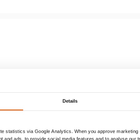
Details
tección contra la sobrepresión, A418
e statistics via Google Analytics. When you approve marketing
t and ads, to provide social media features and to analyse our 
User Manual Cylinders