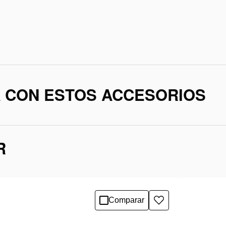
A CON ESTOS ACCESORIOS
R
Comparar
Añadir
a
la