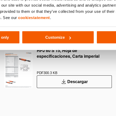
 our site with our social media, advertising and analytics partn
 provided to them or that they’ve collected from your use of thei
s. See our
cookiestatement
.
PDF
9.3 MB
Descargar
 only
Customize
HPJ 60 S 15, Hoja de
especificaciones, Carta imperial
PDF
300.3 KB
Descargar