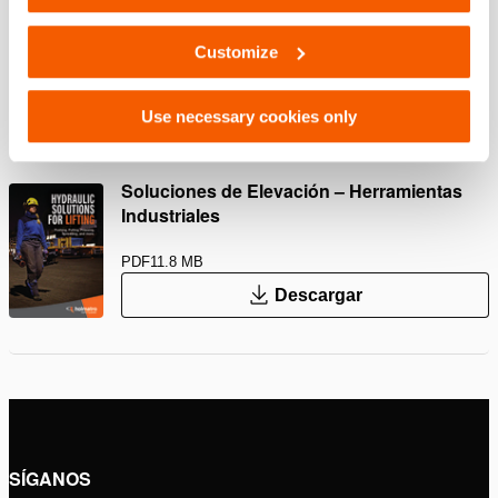
HPJ 60 S 15, Hoja de especificaciones, A4
métrico
Customize
PDF
110.1 KB
Use necessary cookies only
Descargar
Soluciones de Elevación – Herramientas
Industriales
PDF
11.8 MB
Descargar
SÍGANOS