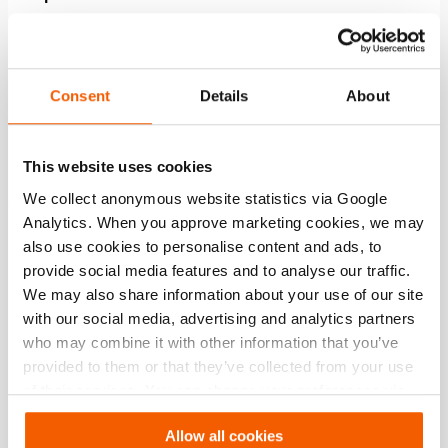
modelo
HPJ 60 S 15
Consent
Details
About
Características
This website uses cookies
Protege el pistón de la suciedad y las manchas de
We collect anonymous website statistics via Google
soldadura
Analytics. When you approve marketing cookies, we may
also use cookies to personalise content and ads, to
provide social media features and to analyse our traffic.
Descargas
We may also share information about your use of our site
with our social media, advertising and analytics partners
HPJ 60 S 15, Hoja de especificaciones,
Carta imperial
who may combine it with other information that you’ve
provided to them or that they’ve collected from your use
PDF
110.1 KB
of their services. You can change your preferences via
Settings. See our
cookiestatement
.
Descargar
Allow all cookies