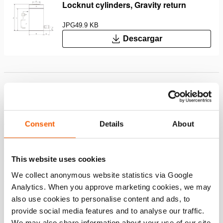
Locknut cylinders, Gravity return
JPG
49.9 KB
Descargar
Características
Bloqueo mecánico de la carga; forma segura de trabajar
con carga sostenida
Consent
Details
About
Se pueden utilizar en cualquier posición
Silleta plana; Evita que se dañe el pistón, Fácil de
This website uses cookies
sustituir por silleta inclinable
We collect anonymous website statistics via Google
Analytics. When you approve marketing cookies, we may
Descargas
also use cookies to personalise content and ads, to
provide social media features and to analyse our traffic.
Safety Guide – Hydraulic hoses & couplers
We may also share information about your use of our site