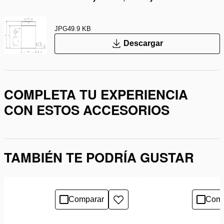
JPG
49.9 KB
Descargar
COMPLETA TU EXPERIENCIA
CON ESTOS ACCESORIOS
TAMBIÉN TE PODRÍA GUSTAR
Comparar
Comp
Añadir
a
la