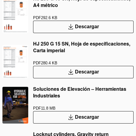
A4 métrico
PDF
292.6 KB
Descargar
HJ 250 G 15 SN, Hoja de especificaciones,
Carta imperial
PDF
280.4 KB
Descargar
Soluciones de Elevación – Herramientas
Industriales
PDF
11.8 MB
Descargar
Locknut cylinders, Gravity return