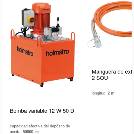
lista
de
deseos
Manguera de ext
2 SOU
longitud:
2 m
Bomba variable 12 W 50 D
capacidad efectiva del depósito de
aceite:
50000 cc