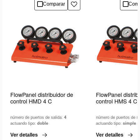
Comparar
Comp
Añadir
a
la
lista
de
deseos
FlowPanel distribuidor de
FlowPanel distrib
control HMD 4 C
control HMS 4 C
número de puertos de salida:
4
número de puertos de s
actuando tipo:
doble
actuando tipo:
simple
Ver detalles
Ver detalles