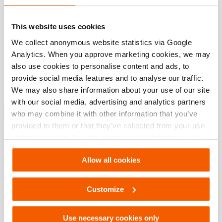
Características
This website uses cookies
Si falla el suministro de potencia, se mantiene la
We collect anonymous website statistics via Google
presióndel aceite
Analytics. When you approve marketing cookies, we may
Protegida frente a caídas de presión por una válvula
also use cookies to personalise content and ads, to
antirretorno presostática
provide social media features and to analyse our traffic.
Excluye válvula de control de acción simple (M311) o
We may also share information about your use of our site
doble acción (M322 o M323).
with our social media, advertising and analytics partners
Mostrar más
who may combine it with other information that you’ve
provided to them or that they’ve collected from your use
of their services. You can change your preferences via
Settings. See our
cookiestatement
.
Descargas
Allow all cookies
Safety Guide – Hydraulic hoses & couplers
Customize
PDF
445.7 KB
Use necessary cookies only