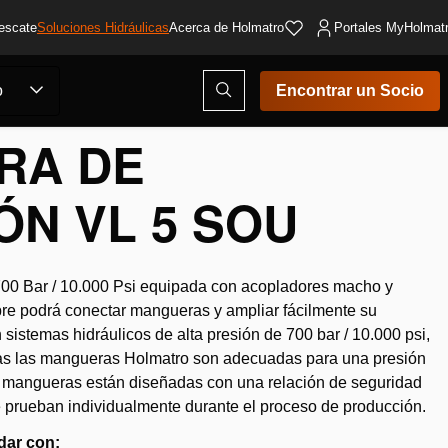
escate
Soluciones Hidráulicas
Acerca de Holmatro
Portales MyHolmat
Abrir
o
Encontrar un Socio
ventana
modal
de
RA DE
búsqueda
ÓN VL 5 SOU
00 Bar / 10.000 Psi equipada con acopladores macho y
re podrá conectar mangueras y ampliar fácilmente su
 sistemas hidráulicos de alta presión de 700 bar / 10.000 psi,
odas las mangueras Holmatro son adecuadas para una presión
s mangueras están diseñadas con una relación de seguridad
 prueban individualmente durante el proceso de producción.
dar con: