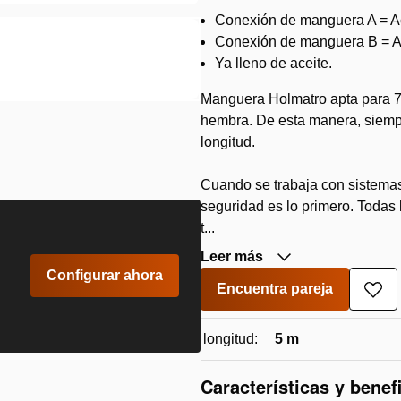
Conexión de manguera A = A
Conexión de manguera B = A
Ya lleno de aceite.
Manguera Holmatro apta para 7
hembra. De esta manera, siemp
longitud.
Cuando se trabaja con sistemas 
seguridad es lo primero. Toda
t...
Leer más
Configurar ahora
Encuentra pareja
Aña
a
la
longitud:
5 m
lista
de
des
Características y benef