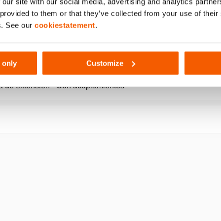
 our site with our social media, advertising and analytics partn
 provided to them or that they’ve collected from your use of thei
s. See our
cookiestatement
.
U
 only
Customize
(bar/MPa)
 de extensión - Con acoplamientos