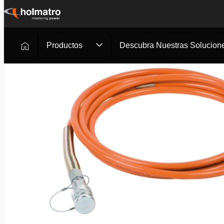
Ir
al
contenido
Productos
Descubra Nuestras Solucione
Soluciones Hidráulicas
/
Elevación
/
Mangueras Hidráuli