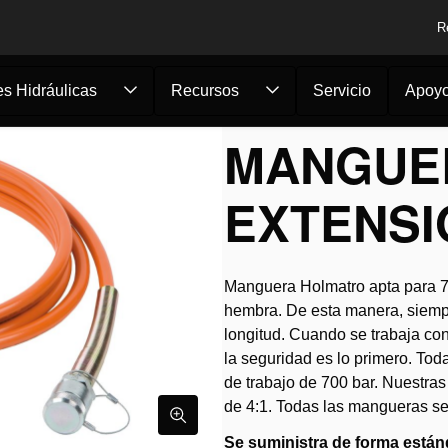
R
s Hidráulicas
Recursos
Servicio
Apoy
cas
/
Manguera de exten...
MANGUE
EXTENSI
Manguera Holmatro apta para 7
hembra. De esta manera, siemp
longitud. Cuando se trabaja con
la seguridad es lo primero. T
de trabajo de 700 bar. Nuestra
de 4:1. Todas las mangueras se
Se suministra de forma están