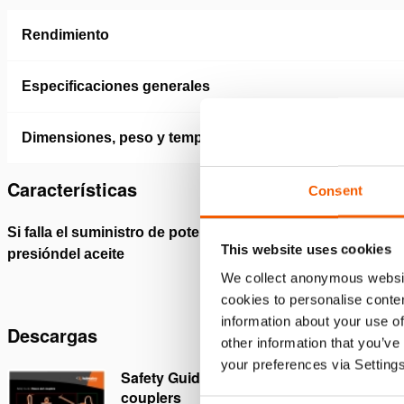
Rendimiento
Especificaciones generales
Dimensiones, peso y temperatura
Características
Consent
Si falla el suministro de potencia, se mantiene la
Protegid
This website uses cookies
presióndel aceite
válvula 
We collect anonymous websit
cookies to personalise conten
information about your use of
Descargas
other information that you’ve
your preferences via Setting
Safety Guide – Hydraulic hoses &
couplers