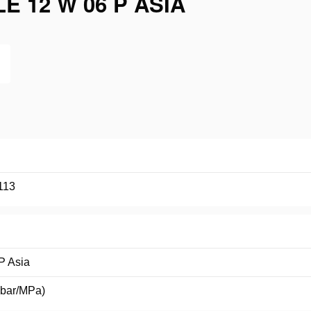
 12 W 06 P ASIA
113
P Asia
(bar/MPa)