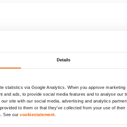
Details
a frente a caídas de presión por una
Excluye válvula 
antirretorno presostática
(M311) o doble a
e statistics via Google Analytics. When you approve marketing
Mostrar más
t and ads, to provide social media features and to analyse our 
 our site with our social media, advertising and analytics partn
 provided to them or that they’ve collected from your use of thei
s. See our
cookiestatement
.
12 W 06 P Asia, Hoja de
especificaciones, Carta imperial