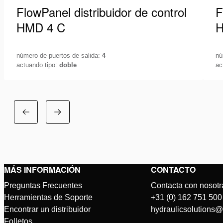
FlowPanel distribuidor de control
F
HMD 4 C
H
número de puertos de salida:
4
nú
actuando tipo:
doble
ac
Controla tu sistema hidráulico con la máxima
Co
precisión. Para medir la presión en su sistema y
pr
controlar fácilmente un sistema…
co
Ver detalles
Ve
MÁS INFORMACIÓN
CONTACTO
Preguntas Frecuentes
Contacta con nosotr
Herramientas de Soporte
+31 (0) 162 751 500
Encontrar un distribuidor
hydraulicsolutions
Folletos