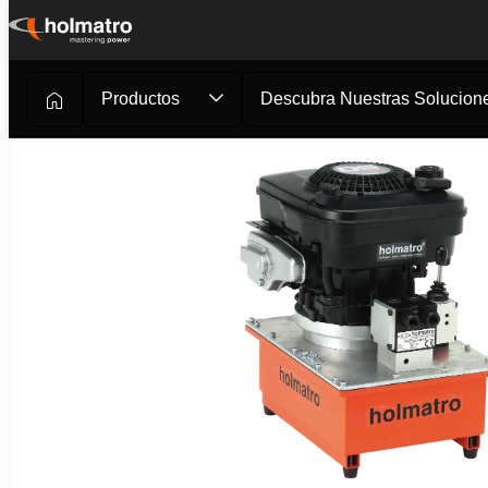
Ir
al
contenido
Productos
Descubra Nuestras Solucione
Soluciones Hidráulicas
/
Elevación
/
Bombas Hidráulicas