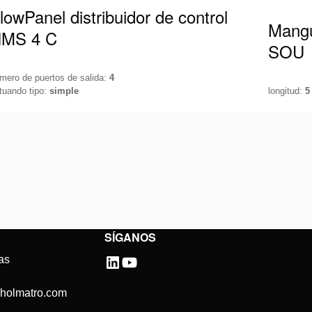
lowPanel distribuidor de control
Mangu
MS 4 C
SOU
mero de puertos de salida:
4
tuando tipo:
simple
longitud:
5
ntrola tu sistema hidráulico con la máxima
Manguera
ecisión. Para medir la presión en su sistema y
Psi equi
ntrolar fácilmente un sistema…
De esta
r detalles
Ver deta
SÍGANOS
as
@holmatro.com