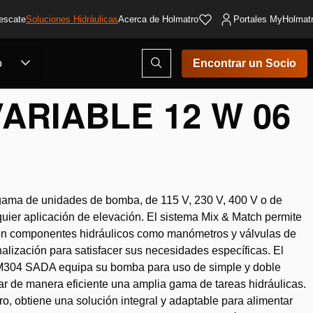
escate
Soluciones Hidráulicas
Acerca de Holmatro
Portales MyHolmat
Abrir
o
Encontrar un Socio
ventana
modal
de
ARIABLE 12 W 06
búsqueda
 gama de unidades de bomba, de 115 V, 230 V, 400 V o de
uier aplicación de elevación. El sistema Mix & Match permite
con componentes hidráulicos como manómetros y válvulas de
nalización para satisfacer sus necesidades específicas. El
o M304 SADA equipa su bomba para uso de simple y doble
ar de manera eficiente una amplia gama de tareas hidráulicas.
, obtiene una solución integral y adaptable para alimentar