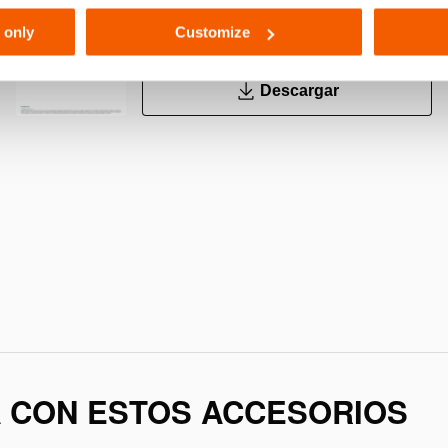
 only
Customize
PDF
224.0 KB
Descargar
A CON ESTOS ACCESORIOS