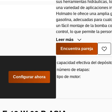
sus herramientas hidráulicas, l
una variedad de aplicaciones in
Holmatro le ofrece una amplia
gasolina, adecuadas para cualq
un fácil montaje de la bomba 
control, lo que permite la perso
Leer más
Encuentra pareja
Aña
a
la
capacidad efectiva del depósito
lista
de
número de etapas:
des
tipo de motor:
Configurar ahora