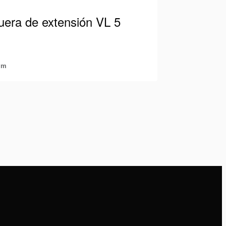
era de extensión VL 5
 m
 Holmatro apta para 700 Bar / 10.000
pada con acopladores macho y hembra.
 manera, siempre podrá…
lles