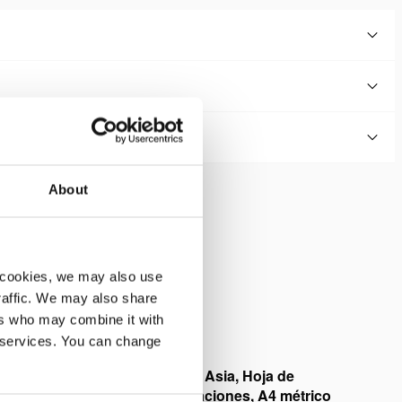
About
de control de acción simple
cción (M322 o M323).
 cookies, we may also use
traffic. We may also share
ers who may combine it with
r services. You can change
12 W 06 P Asia, Hoja de
especificaciones, A4 métrico