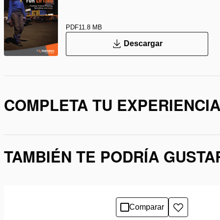
PDF
11.8 MB
Descargar
COMPLETA TU EXPERIENCI
TAMBIÉN TE PODRÍA GUSTA
Comparar
Añadir
a