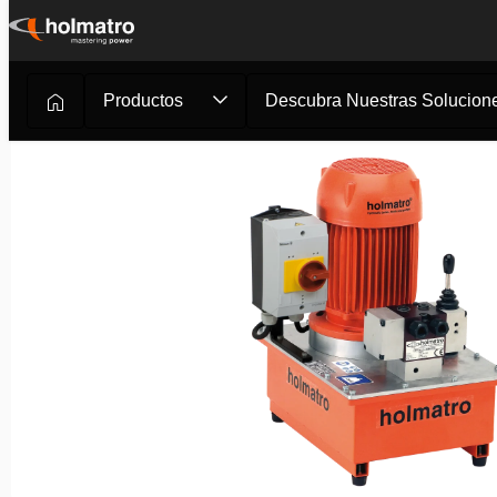
Ir
al
contenido
Productos
Descubra Nuestras Solucione
Soluciones Hidráulicas
/
Elevación
/
Bombas Hidráulicas