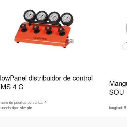
la
lista
de
deseos
lowPanel distribuidor de control
Mangu
MS 4 C
SOU
mero de puertos de salida:
4
tuando tipo:
simple
longitud:
5
ntrola tu sistema hidráulico con la máxima
Manguera
ecisión. Para medir la presión en su sistema y
Psi equi