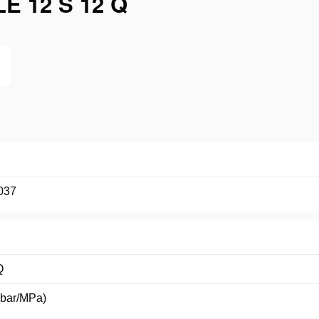
 12 S 12 Q
037
Q
(bar/MPa)