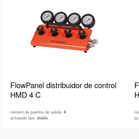
la
lista
de
deseos
FlowPanel distribuidor de control
F
HMD 4 C
H
número de puertos de salida:
4
nú
actuando tipo:
doble
ac
Controla tu sistema hidráulico con la máxima
Co
precisión. Para medir la presión en su sistema y
pr