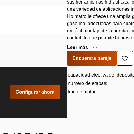
sus herramientas hidráulicas, l
una variedad de aplicaciones in
Holmatro le ofrece una amplia
gasolina, adecuadas para cualq
un fácil montaje de la bomba 
control, lo que permite la perso
Leer más
Encuentra pareja
Aña
a
la
capacidad efectiva del depósito
lista
de
número de etapas:
des
tipo de motor:
Configurar ahora