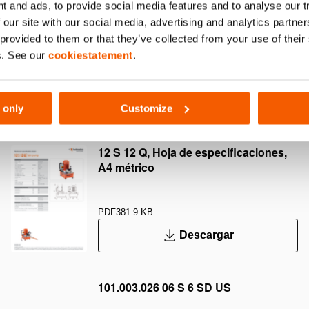
t and ads, to provide social media features and to analyse our 
 our site with our social media, advertising and analytics partn
 provided to them or that they’ve collected from your use of thei
a frente a caídas de presión por una
No incluye válvul
s. See our
cookiestatement
.
antirretorno presostática
ni de efecto dobl
Mostrar más
 only
Customize
12 S 12 Q, Hoja de especificaciones,
A4 métrico
PDF
381.9 KB
Descargar
101.003.026 06 S 6 SD US