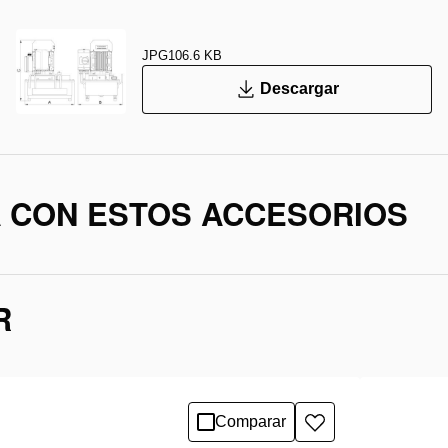
JPG
106.6 KB
Descargar
A CON ESTOS ACCESORIOS
R
Comparar
Añadir
a