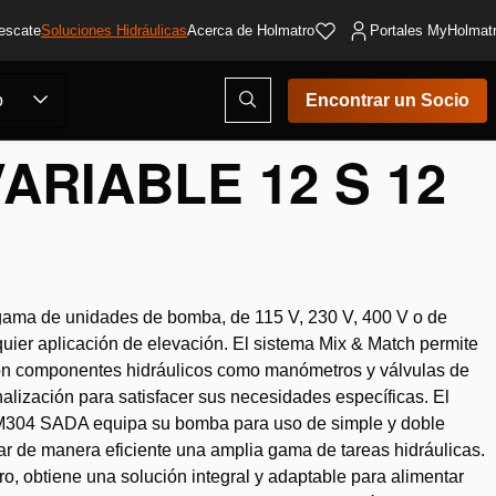
escate
Soluciones Hidráulicas
Acerca de Holmatro
Portales MyHolmat
Abrir
o
Encontrar un Socio
ventana
modal
de
ARIABLE 12 S 12
búsqueda
 gama de unidades de bomba, de 115 V, 230 V, 400 V o de
uier aplicación de elevación. El sistema Mix & Match permite
con componentes hidráulicos como manómetros y válvulas de
nalización para satisfacer sus necesidades específicas. El
o M304 SADA equipa su bomba para uso de simple y doble
ar de manera eficiente una amplia gama de tareas hidráulicas.
, obtiene una solución integral y adaptable para alimentar