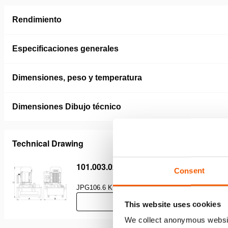
Rendimiento
Especificaciones generales
Dimensiones, peso y temperatura
Dimensiones Dibujo técnico
Technical Drawing
101.003.026 06 S 6 SD US
Consent
JPG
106.6 KB
Descargar
This website uses cookies
We collect anonymous websit