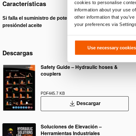
Características
cookies to personalise conten
information about your use of
other information that you’ve
Si falla el suministro de potencia, se mantiene la
Protegid
your preferences via Setting
presióndel aceite
válvula 
Use necessary cookies
Descargas
Safety Guide – Hydraulic hoses &
couplers
PDF
445.7 KB
Descargar
Soluciones de Elevación –
Herramientas Industriales