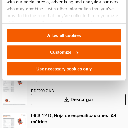
with our social media, advertising and analytics partners
who may combine it with other information that you’ve
provided to them or that they’ve collected from your use
Descargas
of their services. You can change your preferences via
Settings. See our
cookiestatement
.
Safety Guide – Hydraulic hoses & couplers
Allow all cookies
PDF
445.7 KB
Customize
Descargar
Use necessary cookies only
06 S 12 D, Hoja de especificaciones, Carta
imperial
PDF
299.7 KB
Descargar
06 S 12 D, Hoja de especificaciones, A4
métrico