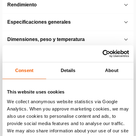
Rendimiento
Especificaciones generales
Dimensiones, peso y temperatura
Características
Consent
Details
About
Si falla el suministro de potencia, se mantiene la
presióndel aceite
This website uses cookies
Protegida frente a caídas de presión por una válvula
We collect anonymous website statistics via Google
antirretorno presostática
Analytics. When you approve marketing cookies, we may
Excluye válvula de control de acción simple (M311) o
also use cookies to personalise content and ads, to
doble acción (M322 o M323).
provide social media features and to analyse our traffic.
Mostrar más
We may also share information about your use of our site