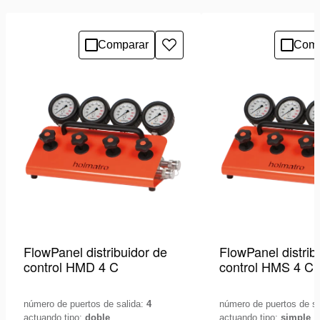
Comparar
Comp
Añadir
a
la
lista
de
deseos
FlowPanel distribuidor de
FlowPanel distrib
control HMD 4 C
control HMS 4 C
número de puertos de salida:
4
número de puertos de s
actuando tipo:
doble
actuando tipo:
simple