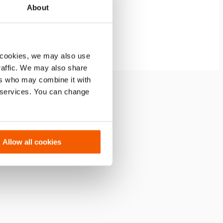
About
 cookies, we may also use
traffic. We may also share
ers who may combine it with
r services. You can change
tz schützt das Gewinde am
(Bild 3)
Allow all cookies