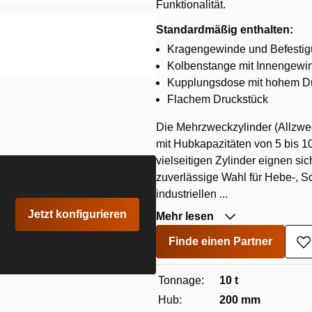
Funktionalität.
Standardmäßig enthalten:
Kragengewinde und Befestig
Kolbenstange mit Innengewin
Kupplungsdose mit hohem Du
Flachem Druckstück
Die Mehrzweckzylinder (Allzwec
mit Hubkapazitäten von 5 bis
vielseitigen Zylinder eignen si
zuverlässige Wahl für Hebe-, S
industriellen ...
Jetzt konfigurieren
Mehr lesen
Finde einen Partner
Z
W
h
Tonnage:
10 t
Hub:
200 mm