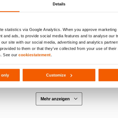
Details
e statistics via Google Analytics. When you approve marketing
t and ads, to provide social media features and to analyse our 
 our site with our social media, advertising and analytics partn
 provided to them or that they’ve collected from your use of thei
s. See our
cookiestatement
.
r-Ring; eine Kombination aus einer
Der Gewindeschu
enden Dichtung und einem extrem
Zylindergehäuse 
 Verbundlager für eine längere
 only
Customize
auer (Bild 2)
Mehr anzeigen