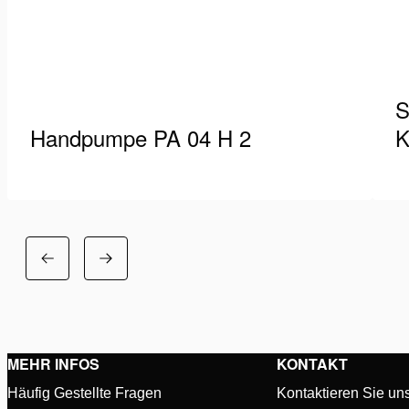
S
Handpumpe PA 04 H 2
K
Die PA-Handpumpenreihe von Holmatro bietet
Ho
Ihnen eine kompakte, ergonomische und
Ps
effiziente Pumpeneinheit mit einer hohen
an
Details anzeigen
D
Ölleistung sowohl in der ersten…
MEHR INFOS
KONTAKT
Häufig Gestellte Fragen
Kontaktieren Sie un