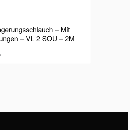
ngerungsschlauch – Mit
ungen – VL 2 SOU – 2M
m
-Schlauch geeignet für 700 bar / 10.000
gestattet mit männlichen und weiblichen
en. So können Sie jederzeit Schläuche
anzeigen
eßen…