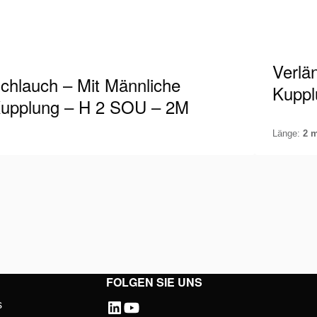
Verlä
chlauch – Mit Männliche
Kuppl
upplung – H 2 SOU – 2M
Länge:
2 
lmatro-Schlauch geeignet für 700 bar / 10.000
Holmatro
i, ausgestattet mit einer männlichen Kupplung
Psi, aus
 einem Ende. Bei der Arbeit mit…
Kupplung
etails anzeigen
Details 
anschli
FOLGEN SIE UNS
s