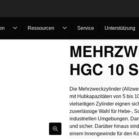
en
Ressourcen
Service
Unterstützung
zylinder...
MEHRZW
HGC 10 S
Die Mehrzweckzylinder (Allzwec
mit Hubkapazitäten von 5 bis
vielseitigen Zylinder eignen si
zuverlässige Wahl für Hebe-, S
industriellen Umgebungen. Dank 
und sicher. Darüber hinaus sind
einem Innengewinde für den Kol