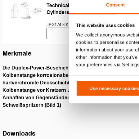
Technical Drawing Of Multi Purpose
Consent
Cylinders
JPG
174.8 KB
This website uses cookies
Herunterladen
We collect anonymous websit
cookies to personalise conten
information about your use of
Merkmale
other information that you’ve
your preferences via Setting
Die Duplex-Power-Beschichtung macht die
DuoPowe
Kolbenstange korrosionsbeständig; die
überrag
hartverchromte Deckschicht schützt die
starken
Use necessary cookies
Kolbenstange vor Kratzern und verhindert das
Lebensd
Anhaften von Gegenständen wie
Schweißspritzern (Bild 1)
Downloads