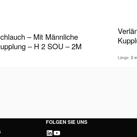
Verlä
chlauch – Mit Männliche
Kuppl
upplung – H 2 SOU – 2M
Länge:
2 
lmatro-Schlauch geeignet für 700 bar / 10.000
Holmatro
i, ausgestattet mit einer männlichen Kupplung
Psi, aus
 einem Ende. Bei der Arbeit mit…
Kupplung
etails anzeigen
Details 
anschli
FOLGEN SIE UNS
s