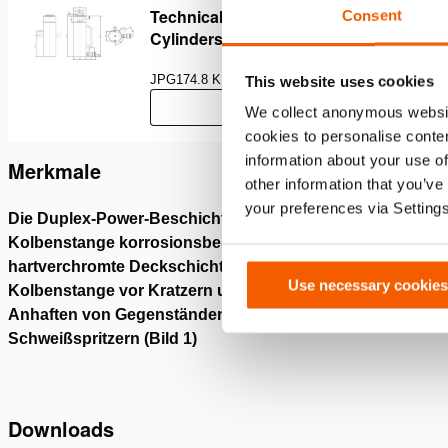
Technical Drawing Of Multi Purpose
Consent
Cylinders
JPG
174.8 KB
This website uses cookies
Herunterladen
We collect anonymous websit
cookies to personalise conten
information about your use of
Merkmale
other information that you’ve
your preferences via Setting
Die Duplex-Power-Beschichtung macht die
DuoPowe
Kolbenstange korrosionsbeständig; die
überrag
hartverchromte Deckschicht schützt die
starken
Use necessary cookies
Kolbenstange vor Kratzern und verhindert das
Lebensd
Anhaften von Gegenständen wie
Schweißspritzern (Bild 1)
Downloads