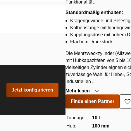
Funktionalität.
Standardmäßig enthalten:
Kragengewinde und Befestig
Kolbenstange mit Innengewin
Kupplungsdose mit hohem Du
Flachem Druckstück
Die Mehrzweckzylinder (Allzwec
mit Hubkapazitäten von 5 bis
vielseitigen Zylinder eignen si
zuverlässige Wahl für Hebe-, S
industriellen ...
Jetzt konfigurieren
Mehr lesen
Finde einen Partner
Z
W
h
Tonnage:
10 t
Hub:
100 mm