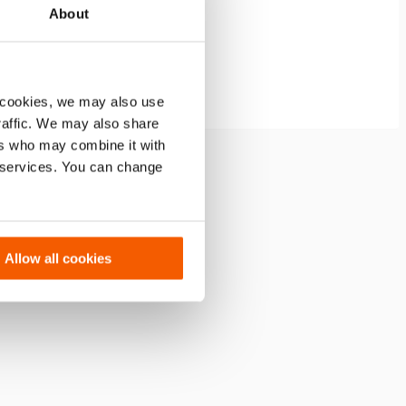
About
 cookies, we may also use
traffic. We may also share
ers who may combine it with
r services. You can change
tz schützt das Gewinde am
(Bild 3)
Allow all cookies