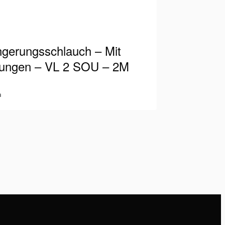
ngerungsschlauch – Mit
ungen – VL 2 SOU – 2M
m
-Schlauch geeignet für 700 bar / 10.000
gestattet mit männlichen und weiblichen
en. So können Sie jederzeit Schläuche
anzeigen
eßen…