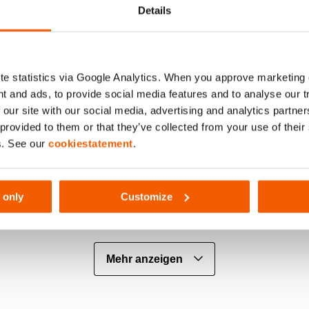
Details
e statistics via Google Analytics. When you approve marketing
t and ads, to provide social media features and to analyse our 
 our site with our social media, advertising and analytics partn
 provided to them or that they’ve collected from your use of thei
s. See our
cookiestatement
.
r-Ring; eine Kombination aus einer
Der Gewindeschu
enden Dichtung und einem extrem
Zylindergehäuse 
 Verbundlager für eine längere
 only
Customize
auer (Bild 2)
Mehr anzeigen