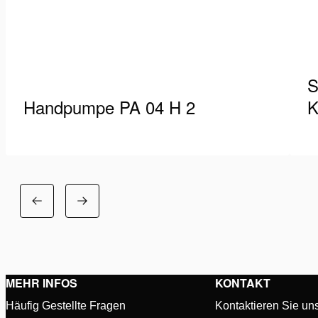
S
Handpumpe PA 04 H 2
K
Die PA-Handpumpenreihe von Holmatro bietet
Ho
Ihnen eine kompakte, ergonomische und
Ps
effiziente Pumpeneinheit mit einer hohen
an
Details anzeigen
D
Ölleistung sowohl in der ersten…
MEHR INFOS
KONTAKT
Häufig Gestellte Fragen
Kontaktieren Sie un