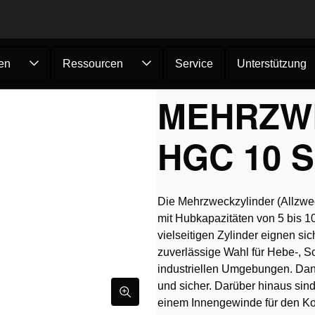
en
Ressourcen
Service
Unterstützung
zylinder...
MEHRZW
HGC 10 S
Die Mehrzweckzylinder (Allzwec
mit Hubkapazitäten von 5 bis
vielseitigen Zylinder eignen si
zuverlässige Wahl für Hebe-, S
industriellen Umgebungen. Dank 
und sicher. Darüber hinaus sind
einem Innengewinde für den Kol