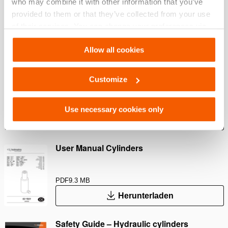
who may combine it with other information that you’ve
15-mm-Hub bei allen Modellen
provided to them or that they’ve collected from your use
of their services. You can change your preferences via
Settings. See our
cookiestatement
.
Downloads
Allow all cookies
Safety Guide – Hydraulic hoses & couplers
Customize
PDF
445.7 KB
Use necessary cookies only
Herunterladen
User Manual Cylinders
PDF
9.3 MB
Herunterladen
Safety Guide – Hydraulic cylinders