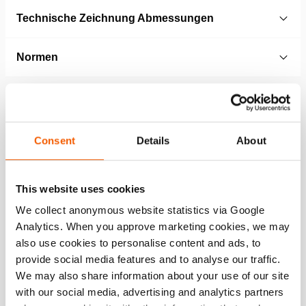
Technische Zeichnung Abmessungen
Normen
Technical Drawing
Flat Cylinder, Spring Return, HFC
Consent
Details
About
JPG
292.7 KB
Herunterladen
This website uses cookies
We collect anonymous website statistics via Google
Analytics. When you approve marketing cookies, we may
also use cookies to personalise content and ads, to
Merkmale
provide social media features and to analyse our traffic.
We may also share information about your use of our site
Kompakte, flache Ausführung, effizient bei begrenzten
with our social media, advertising and analytics partners
Einführungsraum