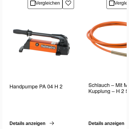
Vergleichen
Vergle
Zur
Wunschliste
hinzufügen
Schlauch – Mit M
Handpumpe PA 04 H 2
Kupplung – H 2 
Details anzeigen
Details anzeigen