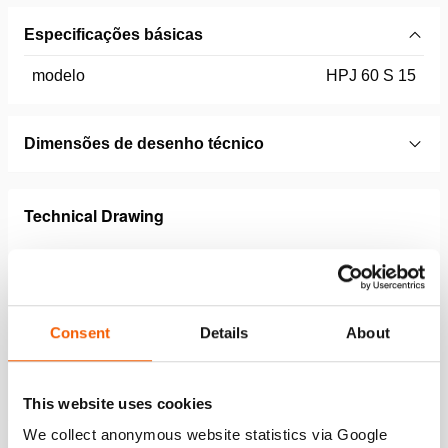
Especificações básicas
modelo
HPJ 60 S 15
Dimensões de desenho técnico
Technical Drawing
Technical Drawing Of Pulling Cylinder
With Pulling Eyes
JPG
121.7 KB
Consent
Details
About
Download
This website uses cookies
We collect anonymous website statistics via Google