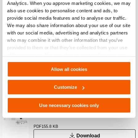
Características
Analytics. When you approve marketing cookies, we may
also use cookies to personalise content and ads, to
Fabricado em aço recozido
provide social media features and to analyse our traffic.
Revestimento químico escurecido
We may also share information about your use of our site
with our social media, advertising and analytics partners
who may combine it with other information that you’ve
Downloads
provided to them or that they’ve collected from your use
of their services. You can change your preferences via
HPJ 60 S 15, Folha de especificações, A4
Settings. See our
cookiestatement
.
métrico
Allow all cookies
PDF
155.7 KB
Customize
Download
Use necessary cookies only
HPJ 60 S 15, Folha de especificações,
Carta imperial
PDF
155.8 KB
Download