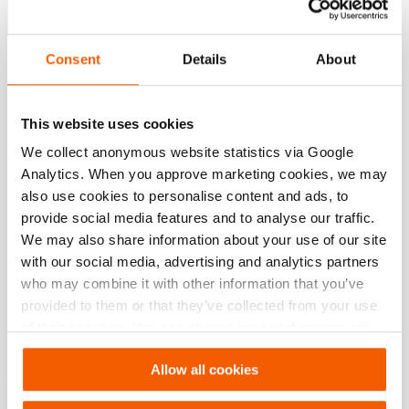
Consent
Details
About
Especificações
This website uses cookies
Detalhes
We collect anonymous website statistics via Google
Número do artigo
130.103.025
Analytics. When you approve marketing cookies, we may
also use cookies to personalise content and ads, to
provide social media features and to analyse our traffic.
Especificações básicas
We may also share information about your use of our site
modelo
ISO VG 36 - 60L
with our social media, advertising and analytics partners
who may combine it with other information that you’ve
provided to them or that they’ve collected from your use
Especificações gerais
of their services. You can change your preferences via
Settings. See our
cookiestatement
.
Allow all cookies