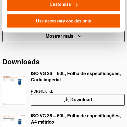
Características
Customize
Óleo completamente mineral
Biodegradável (OCDE 301F)
Use necessary cookies only
Excelentes propriedades de lubrificação
Mostrar mais
Downloads
ISO VG 36 – 60L, Folha de especificações,
Carta imperial
PDF
145.0 KB
Download
ISO VG 36 – 60L, Folha de especificações,
A4 métrico