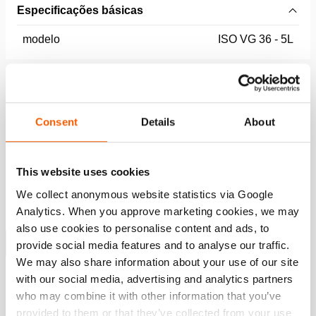
Especificações básicas
modelo
ISO VG 36 - 5L
Especificações gerais
Consent
Details
About
Características
This website uses cookies
Óleo completamente mineral
We collect anonymous website statistics via Google
Biodegradável (OCDE 301F)
Analytics. When you approve marketing cookies, we may
Excelentes propriedades de lubrificação
also use cookies to personalise content and ads, to
Mostrar mais
provide social media features and to analyse our traffic.
We may also share information about your use of our site
with our social media, advertising and analytics partners
who may combine it with other information that you’ve
Downloads
provided to them or that they’ve collected from your use