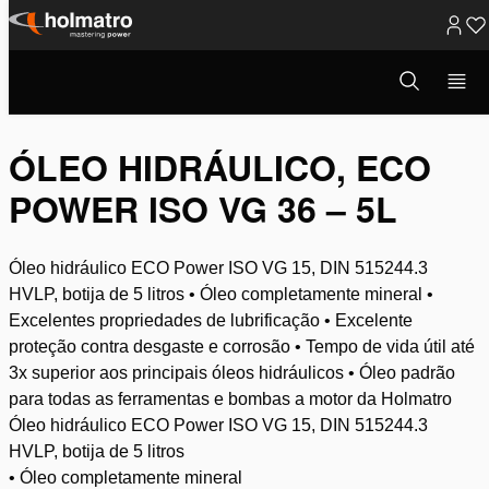
Ir
para
Abrir
Soluções Hidráulicas
/
Elevação
/
modal
o
Componentes Hidráulicas do Sistema
/
Óleos
/
Óleo hidráulico, ...
de
pesquisa
conteúdo
ÓLEO HIDRÁULICO, ECO
POWER ISO VG 36 – 5L
Óleo hidráulico ECO Power ISO VG 15, DIN 515244.3
HVLP, botija de 5 litros • Óleo completamente mineral •
Excelentes propriedades de lubrificação • Excelente
proteção contra desgaste e corrosão • Tempo de vida útil até
3x superior aos principais óleos hidráulicos • Óleo padrão
para todas as ferramentas e bombas a motor da Holmatro
Óleo hidráulico ECO Power ISO VG 15, DIN 515244.3
HVLP, botija de 5 litros
• Óleo completamente mineral