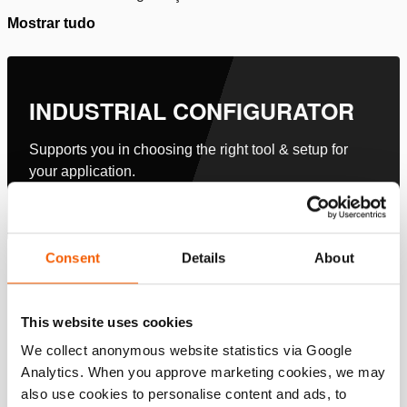
Mostrar tudo
INDUSTRIAL CONFIGURATOR
Supports you in choosing the right tool & setup for
your application.
Configure agora
Consent
Details
About
Especificações
This website uses cookies
Detalhes
We collect anonymous website statistics via Google
Número do artigo
100.571.105
Analytics. When you approve marketing cookies, we may
also use cookies to personalise content and ads, to