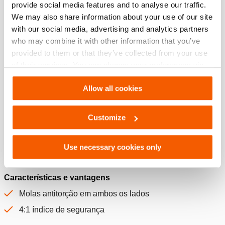
provide social media features and to analyse our traffic.
Especificações básicas
We may also share information about your use of our site
with our social media, advertising and analytics partners
modelo
H 5 SO
who may combine it with other information that you’ve
pressão de trabalho máx.
720 / 72 (bar/MPa)
provided to them or that they’ve collected from your use
of their services. You can change your preferences via
tipo de mangueira
Mangueira - Sem Acoplamentos
Settings. See our
cookiestatement
.
Allow all cookies
Especificações gerais
Customize
Use necessary cookies only
Características
Características e vantagens
Molas antitorção em ambos os lados
4:1 índice de segurança