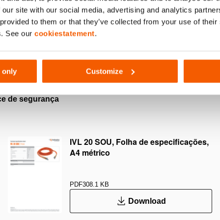
 our site with our social media, advertising and analytics partn
 modelos HMC***A** & HSC200STG40.
 provided to them or that they’ve collected from your use of thei
s. See our
cookiestatement
.
 only
Customize
ice de segurança
IVL 20 SOU, Folha de especificações,
A4 métrico
PDF
308.1 KB
Download