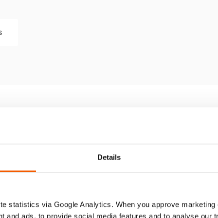
s
004
Details
SOU
e statistics via Google Analytics. When you approve marketing
(bar/Mpa)
t and ads, to provide social media features and to analyse our 