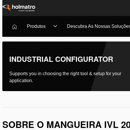
Ir
para
o
Produtos
Descubra As Nossas Soluçõe
Soluções Hidráulicas
/
Corte
/
Mangueiras Hidráulicas
/
Ma
conteúdo
INDUSTRIAL CONFIGURATOR
Supports you in choosing the right tool & setup for your
application.
SOBRE O MANGUEIRA IVL 2