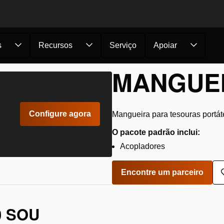
s
Recursos
Serviço
Apoiar
ngueira IVL 20 ...
MANGUEI
Configure agora
Mangueira para tesouras portát
O pacote padrão inclui:
Acopladores
Encontre um parceiro
0 SOU