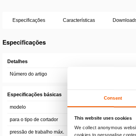
Especificações
Características
Download
Especificações
Detalhes
Número do artigo
100.570.
Especificações básicas
Consent
modelo
IVL 20 
This website uses cookies
para o tipo de cortador
móvel
We collect anonymous websit
pressão de trabalho máx.
720 / 72 
cookies to personalise conten