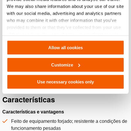
We may also share information about your use of our site
with our social media, advertising and analytics partners
Dimensões de desenho técnico
who may combine it with other information that you’ve
provided to them or that they’ve collected from your use
of their services. You can change your preferences via
Technical Drawing
Settings. See our
cookiestatement
.
Allow all cookies
Technical Drawing Of Mechanical jack
JPG
318.2 KB
Customize
Download
Use necessary cookies only
Características
Características e vantagens
Feito de equipamento forjado; resistente a condições de
funcionamento pesadas