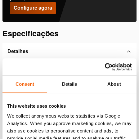
Configure agora
Especificações
Detalhes
Número do artigo
200.401.021
Consent
Details
About
Especificações básicas
modelo
JJ 2513
This website uses cookies
We collect anonymous website statistics via Google
Desempenho
Analytics. When you approve marketing cookies, we may
also use cookies to personalise content and ads, to
Dimensões, peso e temperatura
provide social media features and to analyse our traffic.