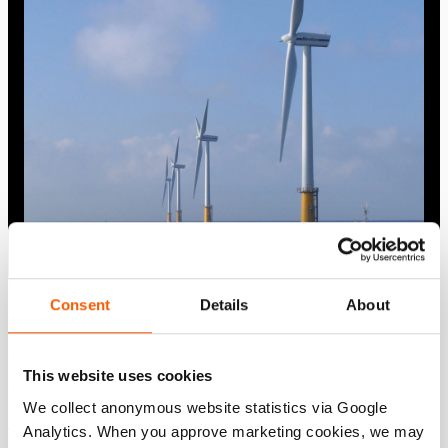
Desde o início dos parques eólicos offshore, temos fornecido
Consent
Details
About
soluções confiáveis ​​para operações de nivelamento e
fixação seguras e controladas. Mas você sabia que também
fomos os primeiros a fornecer um sistema de desacoplador
This website uses cookies
de mangueiras operado remotamente?
We collect anonymous website statistics via Google
A solução Holmatro ROHD evita a poluição do fluido
Analytics. When you approve marketing cookies, we may