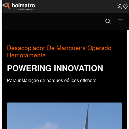
Ir
para
Abrir
Soluções Hidráulicas
/
Inovações
/
Desacoplador De M...
modal
o
de
pesquisa
conteúdo
Desacoplador De Mangueira Operado
Remotamente
POWERING INNOVATION
Para instalação de parques eólicos offshore.