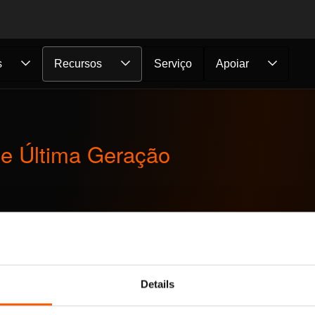
s
Recursos
Serviço
Apoiar
e Última Geração
or favor,
aceite os cookies de marketing
para assistir a este víde
Details