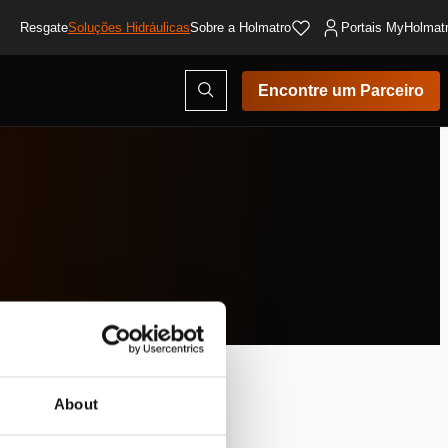
Resgate
Soluções Hidráulicas
Sobre a Holmatro
Portais MyHolmat
Abrir
Encontre um Parceiro
modal
de
pesquisa
o.
About