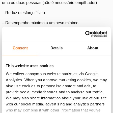
uma ou duas pessoas (não é necessário empilhador)
– Reduz o esforço físico
– Desempenho máximo a um peso mínimo
•
Sistema modular
– Fácil de adaptar a diferentes projetos e tamanhos de carga
Consent
Details
About
– Pronto a usar: fácil de montar sem a utilização de
equipamento extra
This website uses cookies
•
Unidade de empurrar-puxar equipada com a mesma
We collect anonymous website statistics via Google
capacidade para empurrar e puxar
Analytics. When you approve marketing cookies, we may
– Capacidade de empurrar ou puxar a carga para a posição
also use cookies to personalise content and ads, to
correta, em vez de empurrar apenas
provide social media features and to analyse our traffic.
We may also share information about your use of our site
– Controlo preciso em ambas as direções
with our social media, advertising and analytics partners
who may combine it with other information that you’ve
•
Mudança rápida de direção
: a pega do sistema permite