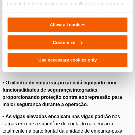
provided to them or that they’ve collected from your use
uma rápida mudança de direção, possibilitando uma troca
of their services. You can change your preferences via
harmoniosa entre os movimentos de puxar e empurrar. Sem
Settings. See our
cookiestatement
.
ser necessário reposicionar!
Allow all cookies
•
Com uma linha de retorno interna no cilindro de
empurrar-puxar
Customize
– O risco de danos na linha é reduzido
Use necessary cookies only
– Mesmo comprimento de mangueira para a entrada e a
saída de óleo
•
O cilindro de empurrar-puxar está equipado com
funcionalidades de segurança integradas,
proporcionando proteção contra sobrepressão para
maior segurança durante a operação.
•
As vigas elevadas encaixam nas vigas padrão
nas
cargas em que a superfície de contacto não encaixa
totalmente na parte frontal da unidade de empurrar-puxar