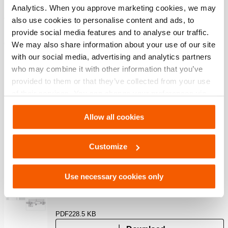
Fabricado em aço recozido
Analytics. When you approve marketing cookies, we may
Completo com pino e anel de bloqueio rápido
also use cookies to personalise content and ads, to
Especialmente adequado para utilização em combinação
provide social media features and to analyse our traffic.
com lingas
We may also share information about your use of our site
with our social media, advertising and analytics partners
who may combine it with other information that you’ve
Downloads
provided to them or that they’ve collected from your use
of their services. You can change your preferences via
HPJ 30 S 15 , Folha de especificações,
Settings. See our
cookiestatement
.
Carta imperial
Allow all cookies
PDF
228.3 KB
Customize
Download
Use necessary cookies only
HPJ 30 S 15 , Folha de especificações, A4
métrico
PDF
228.5 KB