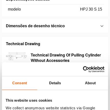
modelo
HPJ 30 S 15
Dimensões de desenho técnico
Technical Drawing
Technical Drawing Of Pulling Cylinder
Without Accessories
JPG
135.0 KB
Download
Consent
Details
About
This website uses cookies
Características
We collect anonymous website statistics via Google