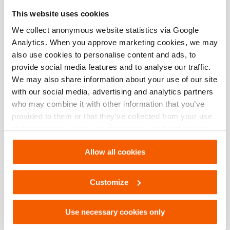
Especificações básicas
This website uses cookies
modelo
OS M 304
We collect anonymous website statistics via Google
Analytics. When you approve marketing cookies, we may
also use cookies to personalise content and ads, to
provide social media features and to analyse our traffic.
Downloads
We may also share information about your use of our site
with our social media, advertising and analytics partners
OS M 304, Folha de especificações, Carta
who may combine it with other information that you’ve
imperial
provided to them or that they’ve collected from your use
of their services. You can change your preferences via
PDF
134.6 KB
Settings. See our
cookiestatement
.
Download
Allow all cookies
OS M 304, Folha de especificações, A4
Customize
métrico
PDF
134.7 KB
Use necessary cookies only
Download