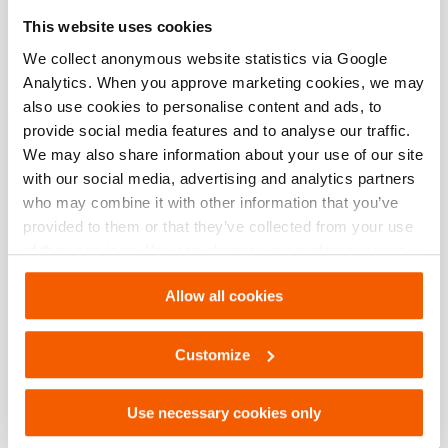
Especificações básicas
This website uses cookies
modelo
OS HTJ 10
We collect anonymous website statistics via Google
Analytics. When you approve marketing cookies, we may
also use cookies to personalise content and ads, to
provide social media features and to analyse our traffic.
Downloads
We may also share information about your use of our site
with our social media, advertising and analytics partners
OS HTJ 10, Folha de especificações, A4
who may combine it with other information that you’ve
métrico
provided to them or that they’ve collected from your use
of their services. You can change your preferences via
PDF
134.5 KB
Settings. See our
cookiestatement
.
Download
Allow all cookies
OS HTJ 10, Folha de especificações, Carta
Customize
imperial
PDF
134.4 KB
Use necessary cookies only
Download