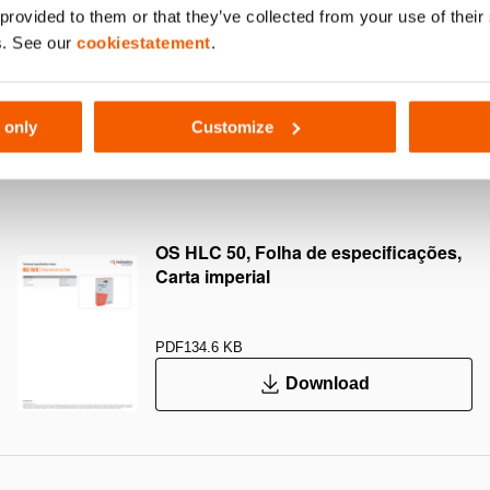
 provided to them or that they’ve collected from your use of thei
250
s. See our
cookiestatement
.
 only
Customize
50
OS HLC 50, Folha de especificações,
Carta imperial
PDF
134.6 KB
Download