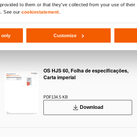
 provided to them or that they’ve collected from your use of thei
641
s. See our
cookiestatement
.
 only
Customize
60
OS HJS 60, Folha de especificações,
Carta imperial
PDF
134.5 KB
Download