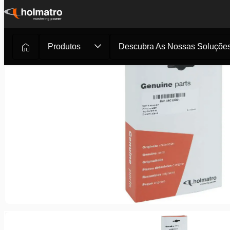
Ir
para
o
Produtos
Descubra As Nossas Soluçõe
conteúdo