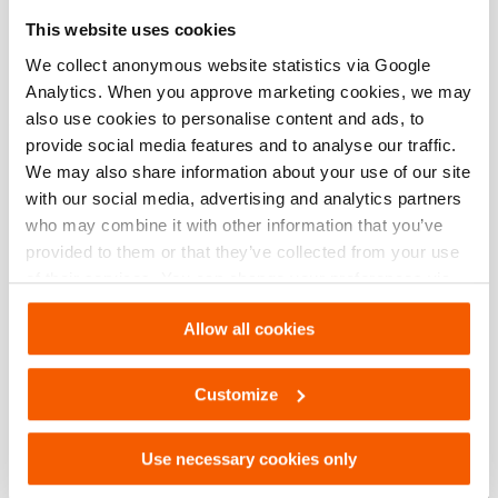
Especificações básicas
This website uses cookies
modelo
HFC 75 S
We collect anonymous website statistics via Google
Analytics. When you approve marketing cookies, we may
also use cookies to personalise content and ads, to
provide social media features and to analyse our traffic.
Downloads
We may also share information about your use of our site
with our social media, advertising and analytics partners
HFC 75 S, Folha de especificações, Carta
who may combine it with other information that you’ve
imperial
provided to them or that they’ve collected from your use
of their services. You can change your preferences via
PDF
134.4 KB
Settings. See our
cookiestatement
.
Download
Allow all cookies
HFC 75 S, Folha de especificações, A4
Customize
métrico
PDF
134.4 KB
Use necessary cookies only
Download