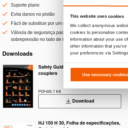
Suporte plano
Evita danos no pistão
This website uses cookies
Fácil de substituir por um suporte inclinado
We collect anonymous websit
cookies to personalise conten
Válvula de segurança para proteção contra
information about your use of
sobrepressão no lado de retorno; A418
other information that you’ve
Downloads
your preferences via Setting
Safety Guide – Hydraulic hoses &
couplers
Use necessary cookies
PDF
445.7 KB
Download
HJ 150 H 30, Folha de especificações,