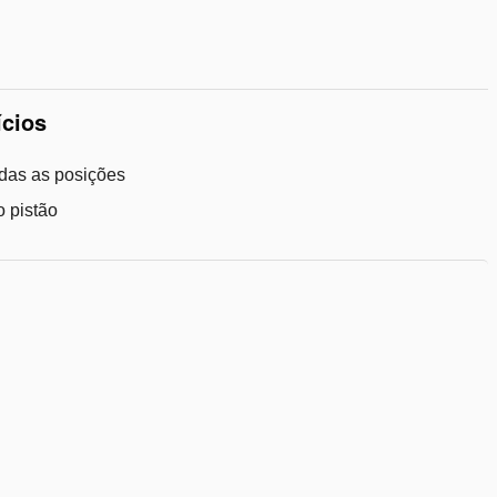
de
desejos
ícios
odas as posições
o pistão