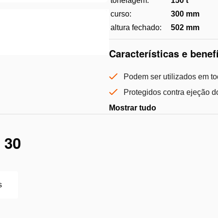
tonelagem:
150 t
curso:
300 mm
altura fechado:
502 mm
Características e benef
Podem ser utilizados em t
Protegidos contra ejeção d
Mostrar tudo
 30
s