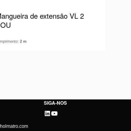
angueira de extensão VL 2
SOU
mprimento:
2 m
angueira Holmatro adequada para 700
ar/10.000 Psi equipada com acopladores
acho e fêmea. Dessa forma, você sempre pode
eja os detalhes
onectar mangueiras…
SIGA-NOS
@holmatro.com