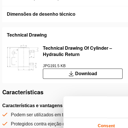
Dimensões de desenho técnico
Technical Drawing
Technical Drawing Of Cylinder –
Hydraulic Return
JPG
191.5 KB
Download
Características
Características e vantagens
Proteçã
retorno
Podem ser utilizados em todas as posições
Protegidos contra ejeção do pistão
Consent