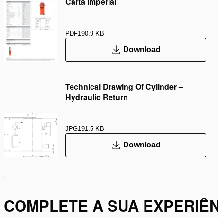
Carta imperial
PDF
190.9 KB
Download
Technical Drawing Of Cylinder –
Hydraulic Return
JPG
191.5 KB
Download
COMPLETE A SUA EXPERIÊN