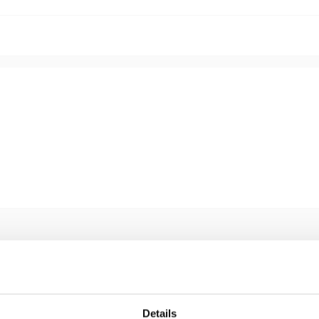
o contra sobrepressão no lado de
, A418 Válvula
Details