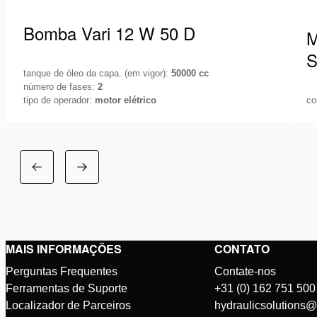
Bomba Vari 12 W 50 D
M
tanque de óleo da capa. (em vigor):
50000 cc
número de fases:
2
tipo de operador:
motor elétrico
co
A Holmatro oferece-lhe uma vasta gama de
M
unidades de bombagem, de 115 V, 230 V, 400 V
B
ou a gasolina,…
m
Veja os detalhes
V
c
MAIS INFORMAÇÕES
CONTATO
Perguntas Frequentes
Contate-nos
Ferramentas de Suporte
+31 (0) 162 751 500
Localizador de Parceiros
hydraulicsolutions