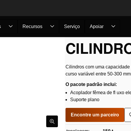
s
Recursos
Serviço
Apoiar
ilindro HJ 150 H...
CILINDRO
Cilindros com uma capacidade 
curso variável entre 50-300 mm
O pacote padrão inclui:
Acoplador fêmea de fl uxo el
Suporte plano
Encontre um parceiro