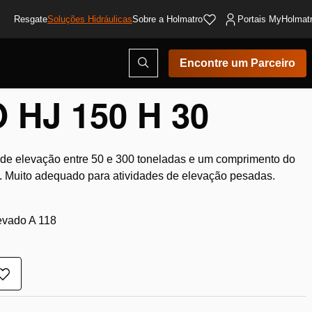
Resgate
Soluções Hidráulicas
Sobre a Holmatro
Portais MyHolmat
Abrir
Encontre um Parceiro
modal
de
pesquisa
 HJ 150 H 30
de elevação entre 50 e 300 toneladas e um comprimento do
. Muito adequado para atividades de elevação pesadas.
evado A 118
Adicionar
à
lista