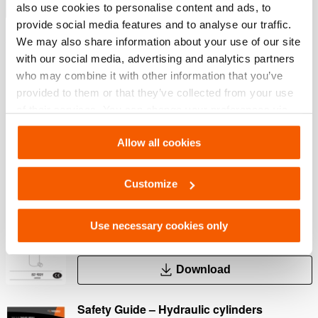
Mostrar mais
also use cookies to personalise content and ads, to
provide social media features and to analyse our traffic.
We may also share information about your use of our site
with our social media, advertising and analytics partners
Downloads
who may combine it with other information that you’ve
provided to them or that they’ve collected from your use
Safety Guide – Hydraulic hoses & couplers
of their services. You can change your preferences via
Settings. See our
cookiestatement
.
Allow all cookies
PDF
445.7 KB
Download
Customize
User Manual Cylinders
Use necessary cookies only
PDF
9.3 MB
Download
Safety Guide – Hydraulic cylinders