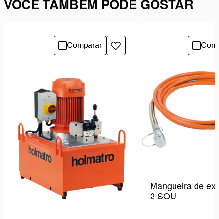
VOCÊ TAMBÉM PODE GOSTAR
Comparar
Comp
Adicionar
à
lista
de
desejos
Mangueira de ex
2 SOU