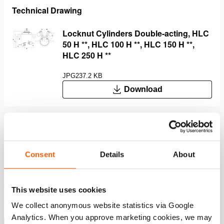
Technical Drawing
Locknut Cylinders Double-acting, HLC
50 H **, HLC 100 H **, HLC 150 H **,
HLC 250 H **
JPG
237.2 KB
Download
Características
Consent
Details
About
Duplo efeito para elevação e descida controlada
Bloqueio mecânico de carga; maneira segura de
trabalhar com carga sustentada
This website uses cookies
Altura fechada extremamente reduzida e uma resistência
We collect anonymous website statistics via Google
máxima a cargas laterais de 10%%
Analytics. When you approve marketing cookies, we may