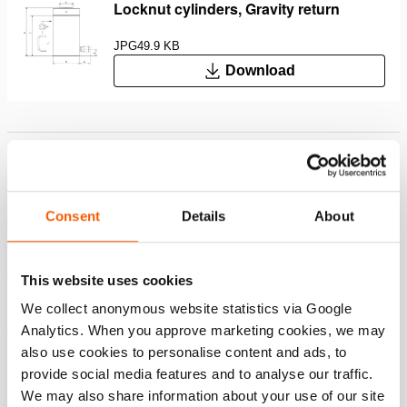
Locknut cylinders, Gravity return
JPG
49.9 KB
Download
Características
Bloqueio mecânico de carga; maneira segura de
Consent
Details
About
trabalhar com carga sustentada
Podem ser utilizados em todas as posições
Suporte plano; Evita danos no pistão, Fácil de substituir
This website uses cookies
por um suporte inclinado
We collect anonymous website statistics via Google
Analytics. When you approve marketing cookies, we may
also use cookies to personalise content and ads, to
Downloads
provide social media features and to analyse our traffic.
We may also share information about your use of our site
Safety Guide – Hydraulic hoses & couplers