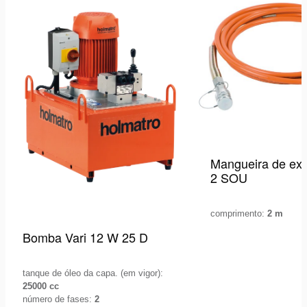
de
desejos
Mangueira de ex
2 SOU
comprimento:
2 m
Bomba Vari 12 W 25 D
tanque de óleo da capa. (em vigor):
25000 cc
número de fases:
2