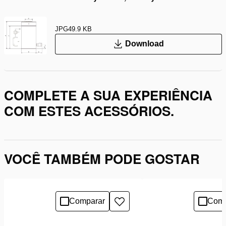
JPG
49.9 KB
Download
COMPLETE A SUA EXPERIÊNCIA
COM ESTES ACESSÓRIOS.
VOCÊ TAMBÉM PODE GOSTAR
Comparar
Comp
Adicionar
à
lista