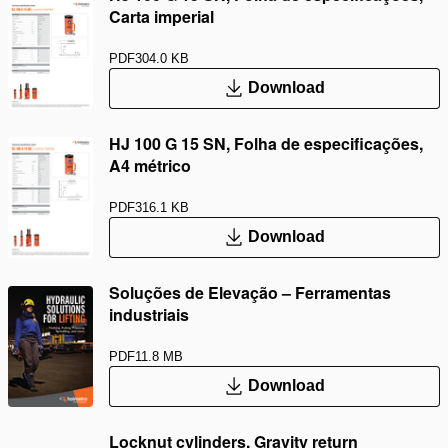
Carta imperial
PDF
304.0 KB
Download
HJ 100 G 15 SN, Folha de especificações,
A4 métrico
PDF
316.1 KB
Download
Soluções de Elevação – Ferramentas
industriais
PDF
11.8 MB
Download
Locknut cylinders, Gravity return